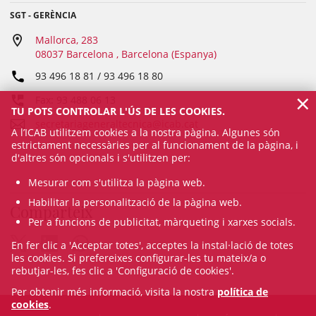
SGT - GERÈNCIA
Mallorca, 283
08037 Barcelona , Barcelona (Espanya)
93 496 18 81 / 93 496 18 80
×
Fax: 93 488 06 13
TU POTS CONTROLAR L'ÚS DE LES COOKIES.
secretariageneraltecnica@icab.cat
A l’ICAB utilitzem cookies a la nostra pàgina. Algunes són
estrictament necessàries per al funcionament de la pàgina, i
d'altres són opcionals i s'utilitzen per:
Mesurar com s'utilitza la pàgina web.
Habilitar la personalització de la pàgina web.
Comparteix
Per a funcions de publicitat, màrqueting i xarxes socials.
En fer clic a 'Acceptar totes', acceptes la instal·lació de totes
les cookies. Si prefereixes configurar-les tu mateix/a o
rebutjar-les, fes clic a 'Configuració de cookies'.
Per obtenir més informació, visita la nostra
política de
cookies
.