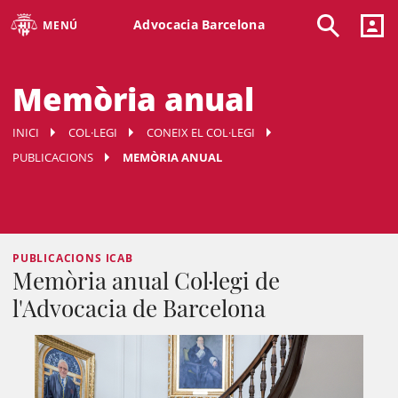
Advocacia Barcelona
MENÚ
Memòria anual
INICI
COL·LEGI
CONEIX EL COL·LEGI
PUBLICACIONS
MEMÒRIA ANUAL
PUBLICACIONS ICAB
Memòria anual Col·legi de
l'Advocacia de Barcelona