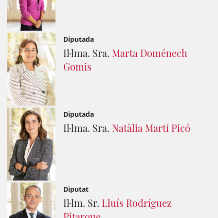
Diputada
Il·lma. Sra.
Marta Doménech
Gomis
Diputada
Il·lma. Sra.
Natàlia Martí Picó
Diputat
Il·lm. Sr.
Lluís Rodríguez
Pitarque