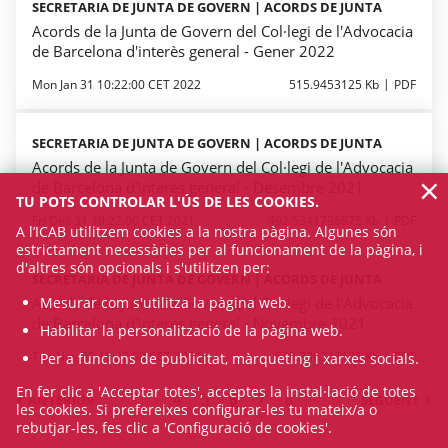
SECRETARIA DE JUNTA DE GOVERN | ACORDS DE JUNTA
Acords de la Junta de Govern del Col·legi de l'Advocacia
de Barcelona d'interès general - Gener 2022
Mon Jan 31 10:22:00 CET 2022
515.9453125 Kb
PDF
SECRETARIA DE JUNTA DE GOVERN | ACORDS DE JUNTA
Acords de la Junta de Govern del Col·legi de l'Advocacia
×
de Barcelona d'interès general - Desembre 2021
TU POTS CONTROLAR L'ÚS DE LES COOKIES.
Fri Dec 31 10:22:00 CET 2021
492.5341796875 Kb
PDF
A l’ICAB utilitzem cookies a la nostra pàgina. Algunes són
estrictament necessàries per al funcionament de la pàgina, i
d'altres són opcionals i s'utilitzen per:
SECRETARIA DE JUNTA DE GOVERN | ACORDS DE JUNTA
Mesurar com s'utilitza la pàgina web.
Acords de la Junta de Govern del Col·legi de l'Advocacia
de Barcelona d'interès general - Novembre 2021
Habilitar la personalització de la pàgina web.
Tue Nov 30 10:22:00 CET 2021
540.236328125 Kb
PDF
Per a funcions de publicitat, màrqueting i xarxes socials.
En fer clic a 'Acceptar totes', acceptes la instal·lació de totes
4
5
6
7
8
ANTERIOR
SEGÜENT
les cookies. Si prefereixes configurar-les tu mateix/a o
rebutjar-les, fes clic a 'Configuració de cookies'.