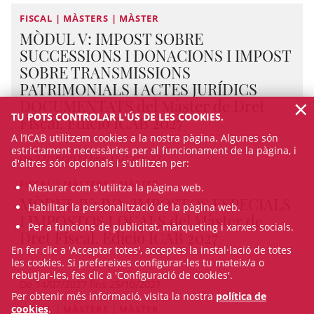
FISCAL | MÀSTERS | MÀSTER
MÒDUL V: IMPOST SOBRE
SUCCESSIONS I DONACIONS I IMPOST
SOBRE TRANSMISSIONS
PATRIMONIALS I ACTES JURÍDICS
×
DOCUMENTATS del Màster de Dret
TU POTS CONTROLAR L'ÚS DE LES COOKIES.
Fiscal, Edició ICAB 2027
A l’ICAB utilitzem cookies a la nostra pàgina. Algunes són
estrictament necessàries per al funcionament de la pàgina, i
De 27/10/2027 fins 15/12/2027
d'altres són opcionals i s'utilitzen per:
FISCAL | MÀSTERS | MÀSTER
Mesurar com s'utilitza la pàgina web.
MÒDUL IV: IVA, IMPOSTOS ESPECIALS
Habilitar la personalització de la pàgina web.
I IMPOSTOS LOCALS del Màster de
Per a funcions de publicitat, màrqueting i xarxes socials.
Dret Fiscal, Edició ICAB 2027
En fer clic a 'Acceptar totes', acceptes la instal·lació de totes
les cookies. Si prefereixes configurar-les tu mateix/a o
rebutjar-les, fes clic a 'Configuració de cookies'.
De 14/07/2027 fins 25/10/2027
Per obtenir més informació, visita la nostra
política de
cookies
.
FISCAL | MÀSTERS | MÀSTER