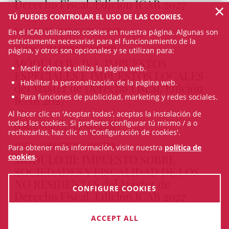
Derecho Fiscal, Edición ICAB 2027
×
TÚ PUEDES CONTROLAR EL USO DE LAS COOKIES.
From 10/27/2027 to 12/15/2027
En el ICAB utilizamos cookies en nuestra página. Algunas son
estrictamente necesarias para el funcionamiento de la
FISCAL | MASTERS | MASTER
página, y otros son opcionales y se utilizan para:
MÓDULO IV: IVA, IMPUESTOS
Medir cómo se utiliza la página web.
ESPECIALES E IMPUESTOS LOCALES
Habilitar la personalización de la página web.
del Máster de Derecho Fiscal, Edición
Para funciones de publicidad, marketing y redes sociales.
ICAB 2027
Al hacer clic en 'Aceptar todas', aceptas la instalación de
todas las cookies. Si prefieres configurar tú mismo / a o
From 07/14/2027 to 10/25/2027
rechazarlas, haz clic en 'Configuración de cookies'.
FISCAL | MASTERS | MASTER
Para obtener más información, visite nuestra
política de
MÓDULO III: IMPUESTO SOBRE
cookies
.
SOCIEDADES Y FISCALIDAD DE LOS
NO RESIDENTES del Máster de
CONFIGURE COOKIES
Derecho Fiscal, Edición ICAB 2027
IN-PERSON & ON-LINE
ACCEPT ALL