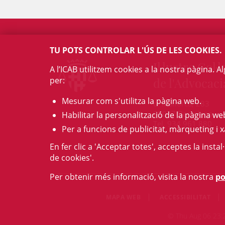
TU POTS CONTROLAR L'ÚS DE LES COOKIES.
Il·lustre Col·l
A l’ICAB utilitzem cookies a la nostra pàgina. 
per:
de l'Advocaci
Mesurar com s'utilitza la pàgina web.
c/ Mallorca, 283
08037 Barcelona
Habilitar la personalització de la pàgina we
Tel. 934 961 880
Per a funcions de publicitat, màrqueting i x
En fer clic a 'Acceptar totes', acceptes la insta
de cookies'.
Per obtenir més informació, visita la nostra
po
MAPA WEB
ACCESSIBILITAT
© Thu Aug 06 23:28