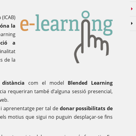
a (ICAB)
dóna la
earning
ació a
alitat
s de la
 distància
com el model
Blended Learning
cia requeriran també d’alguna sessió presencial,
web.
i aprenentatge per tal de
donar possibilitats de
els motius que sigui no puguin desplaçar-se fins