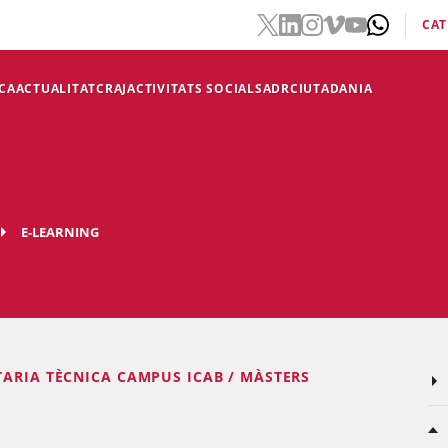
CAT
CA
ACTUALITAT
CRAJ
ACTIVITATS SOCIALS
ADR
CIUTADANIA
E-LEARNING
TARIA TÈCNICA CAMPUS ICAB / MÀSTERS