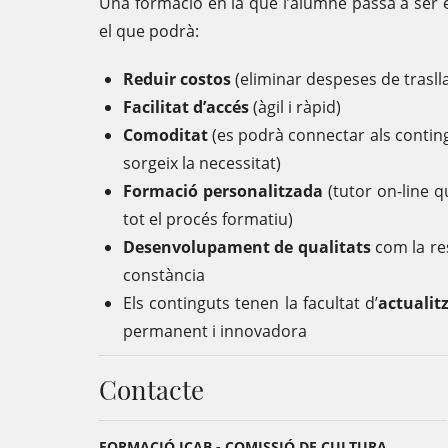
Una formació en la que l’alumne passa a ser e
el que podrà:
Reduir costos
(eliminar despeses de trasllat
Facilitat d’accés
(àgil i ràpid)
Comoditat
(es podrà connectar als conting
sorgeix la necessitat)
Formació personalitzada
(tutor on-line q
tot el procés formatiu)
Desenvolupament de qualitats
com la res
constància
Els continguts tenen la facultat d’
actualit
permanent i innovadora
Contacte
FORMACIÓ ICAB - COMISSIÓ DE CULTURA