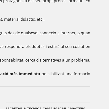
l protagonista del seu propi procés formatiu. En
, material didàctic, etc),
uts des de qualsevol connexió a Internet, o quan
ue respondrà els dubtes i estarà al seu costat en
ponsabilitat, cerca d’alternatives a un problema,
zació més immediata
possibilitant una formació
SECRETARIA TÈCNICA CAMPUS ICAB / MÀSTERS