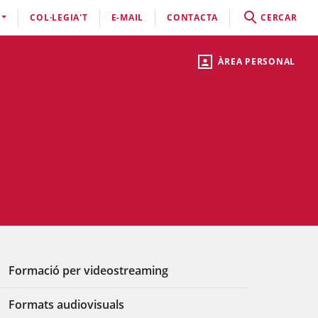
COL·LEGIA'T
E-MAIL
CONTACTA
CERCAR
ÀREA PERSONAL
Formació per videostreaming
Formats audiovisuals