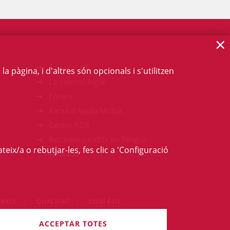
×
Talent ICAB
 pàgina, i d'altres són opcionals i s'utilitzen
La intercol·legial
Fòrum
Xarxa d'Ajuda Mútua
Centre ADR
Recursos jurídics en llengua
teix/a o rebutjar-les, fes clic a 'Configuració
catalana
RALS
QUALITAT
CODI ÈTIC
rets són reservats.
ACCEPTAR TOTES