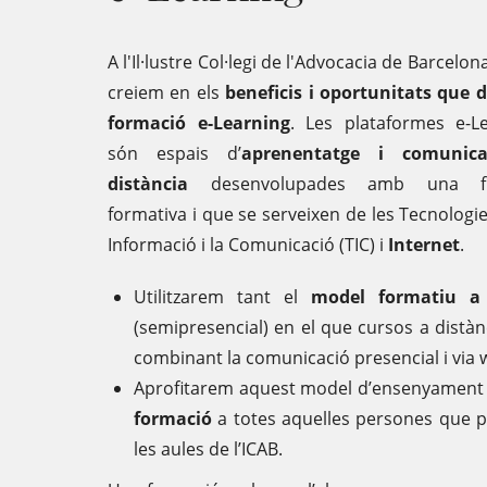
A l'Il·lustre Col·legi de l'Advocacia de Barcelon
creiem en els
beneficis i oportunitats que 
formació e-Learning
. Les plataformes e-L
són espais d’
aprenentatge i comunic
distància
desenvolupades amb una fin
formativa i que se serveixen de les Tecnologie
Informació i la Comunicació (TIC) i
Internet
.
Utilitzarem tant el
model formatiu a
(semipresencial) en el que cursos a distàn
combinant la comunicació presencial i via 
Aprofitarem aquest model d’ensenyament 
formació
a totes aquelles persones que p
les aules de l’ICAB.