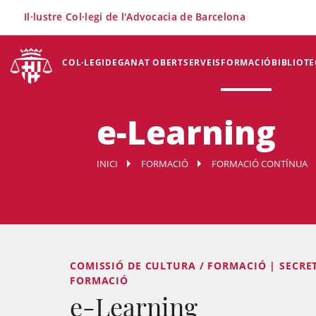
×
Il·lustre Col·legi de l'Advocacia de Barcelona
COL·LEGI
DEGANAT OBERT
SERVEIS
FORMACIÓ
BIBLIOTE
e-Learning
INICI
FORMACIÓ
FORMACIÓ CONTÍNUA
COMISSIÓ DE CULTURA / FORMACIÓ | SECRE
FORMACIÓ
e-Learning