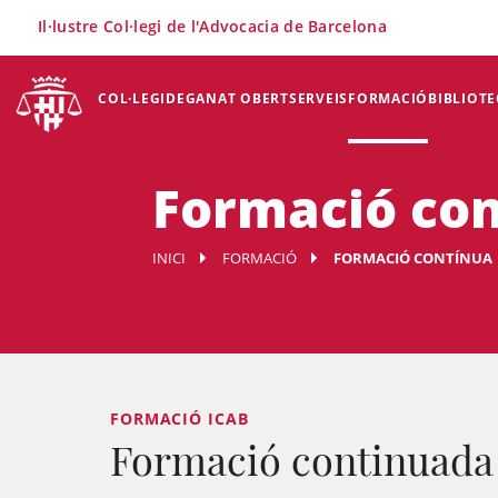
×
Il·lustre Col·legi de l'Advocacia de Barcelona
COL·LEGI
DEGANAT OBERT
SERVEIS
FORMACIÓ
BIBLIOTE
Formació co
INICI
FORMACIÓ
FORMACIÓ CONTÍNUA
FORMACIÓ ICAB
Formació continuada