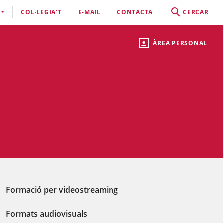
COL·LEGIA'T
E-MAIL
CONTACTA
CERCAR
ÀREA PERSONAL
Formació per videostreaming
Formats audiovisuals