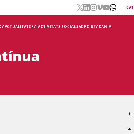
CAT
CA
ACTUALITAT
CRAJ
ACTIVITATS SOCIALS
ADR
CIUTADANIA
ntínua