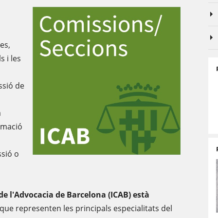
es,
s i les
ssió de
a
ormació
ssió o
i de l'Advocacia de Barcelona (ICAB) està
 que representen les principals especialitats del