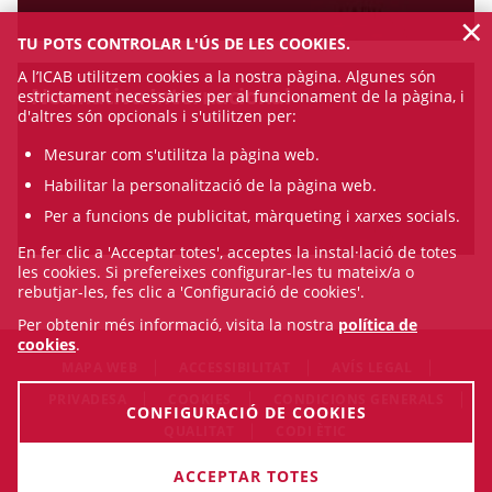
×
TU POTS CONTROLAR L'ÚS DE LES COOKIES.
A l’ICAB utilitzem cookies a la nostra pàgina. Algunes són
Normativa Internacional
estrictament necessàries per al funcionament de la pàgina, i
d'altres són opcionals i s'utilitzen per:
Mesurar com s'utilitza la pàgina web.
Habilitar la personalització de la pàgina web.
Per a funcions de publicitat, màrqueting i xarxes socials.
En fer clic a 'Acceptar totes', acceptes la instal·lació de totes
les cookies. Si prefereixes configurar-les tu mateix/a o
rebutjar-les, fes clic a 'Configuració de cookies'.
Per obtenir més informació, visita la nostra
política de
cookies
.
MAPA WEB
ACCESSIBILITAT
AVÍS LEGAL
PRIVADESA
COOKIES
CONDICIONS GENERALS
CONFIGURACIÓ DE COOKIES
QUALITAT
CODI ÈTIC
© Sat Aug 08 15:20:07 CEST 2026 Il·lustre Col·legi de l'Advocacia
ACCEPTAR TOTES