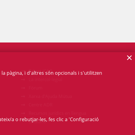
×
Talent ICAB
 pàgina, i d'altres són opcionals i s'utilitzen
La intercol·legial
Fòrum
Xarxa d'Ajuda Mútua
Centre ADR
Recursos jurídics en llengua
teix/a o rebutjar-les, fes clic a 'Configuració
catalana