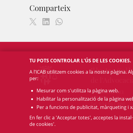
Comparteix
TU POTS CONTROLAR L'ÚS DE LES COOKIES.
Il·lustre Col·l
A l’ICAB utilitzem cookies a la nostra pàgina. 
per:
de l'Advocaci
Mesurar com s'utilitza la pàgina web.
c/ Mallorca, 283
08037 Barcelona
Habilitar la personalització de la pàgina we
Tel. 934 961 880
Per a funcions de publicitat, màrqueting i x
En fer clic a 'Acceptar totes', acceptes la insta
de cookies'.