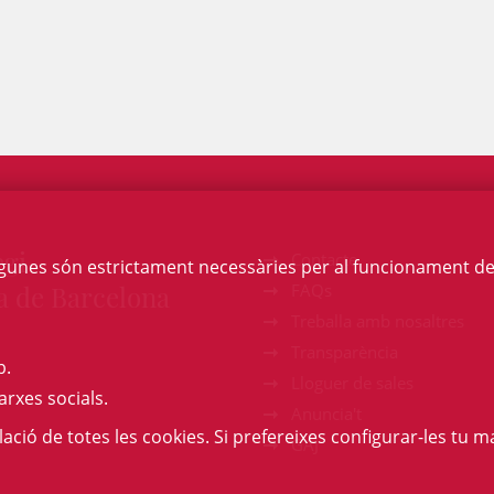
egi
Contacte
Algunes són estrictament necessàries per al funcionament de la
a de Barcelona
FAQs
Treballa amb nosaltres
Transparència
b.
Lloguer de sales
arxes socials.
Anuncia't
l·lació de totes les cookies. Si prefereixes configurar-les tu ma
GAJ