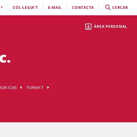
COL·LEGIA'T
E-MAIL
CONTACTA
CERCAR
ÀREA PERSONAL
c.
ADR-ICAB
FORMA'T