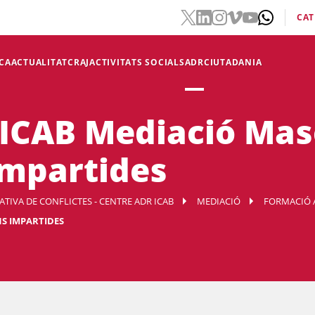
CAT
CA
ACTUALITAT
CRAJ
ACTIVITATS SOCIALS
ADR
CIUTADANIA
 ICAB Mediació Mas
impartides
TIVA DE CONFLICTES - CENTRE ADR ICAB
MEDIACIÓ
FORMACIÓ 
NS IMPARTIDES