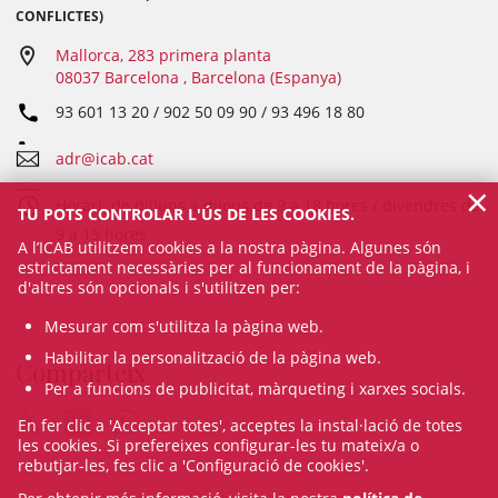
CONFLICTES)
Mallorca, 283 primera planta
08037 Barcelona , Barcelona (Espanya)
93 601 13 20 / 902 50 09 90 / 93 496 18 80
adr@icab.cat
×
Horari: de dilluns a dijous de 9 a 18 hores / divendres de
TU POTS CONTROLAR L'ÚS DE LES COOKIES.
9 a 15 hores
A l’ICAB utilitzem cookies a la nostra pàgina. Algunes són
estrictament necessàries per al funcionament de la pàgina, i
d'altres són opcionals i s'utilitzen per:
Mesurar com s'utilitza la pàgina web.
Habilitar la personalització de la pàgina web.
Comparteix
Per a funcions de publicitat, màrqueting i xarxes socials.
En fer clic a 'Acceptar totes', acceptes la instal·lació de totes
les cookies. Si prefereixes configurar-les tu mateix/a o
rebutjar-les, fes clic a 'Configuració de cookies'.