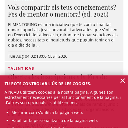
Vols compartir els teus coneixements?
Fes de mentor o mentora! (ed. 2026)
El MENTORING és una iniciativa que té com a finalitat
donar suport als joves advocats i advocades que s’inicien
en l’exercici de l’advocacia, mirant de trobar solucions als
dubtes, necessitats o inquietuds que puguin tenir en el
dia a dia de la ...
Tue Aug 04 02:18:00 CEST 2026
TALENT ICAB
Obertes les inscripcions a la Fira de
×
l’Ocupació ICAB 2026
TU POTS CONTROLAR L'ÚS DE LES COOKIES.
A l’ICAB utilitzem cookies a la nostra pàgina. Algunes són
L’Il·lustre Col·legi de l’Advocacia de Barcelona (ICAB)
estrictament necessàries per al funcionament de la pàgina, i
organitza una nova edició de la Fira de l’Ocupació ICAB,
d'altres són opcionals i s'utilitzen per:
un espai de trobada entre professionals de l’àmbit jurídic,
estudiants, joves advocats i advocades, i organitzacions
Mesurar com s'utilitza la pàgina web.
que ofereixen ...
Habilitar la personalització de la pàgina web.
Tue Aug 04 02:18:00 CEST 2026