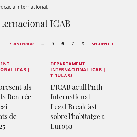
ocacia internacional.
nternacional ICAB
4
5
6
7
8
ANTERIOR
SEGÜENT
MENT
DEPARTAMENT
ONAL ICAB |
INTERNACIONAL ICAB |
TITULARS
present als
L’ICAB acull l’11th
 la Rentrée
International
egi
Legal Breakfast
ats de
sobre l’habitatge a
25
Europa