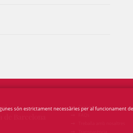
egi
Contacte
Algunes són estrictament necessàries per al funcionament de la
a de Barcelona
FAQs
Treballa amb nosaltres
Transparència