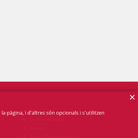
×
Talent ICAB
 pàgina, i d'altres són opcionals i s'utilitzen
La intercol·legial
Fòrum
Xarxa d'Ajuda Mútua