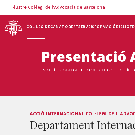
×
Il·lustre Col·legi de l'Advocacia de Barcelona
COL·LEGI
DEGANAT OBERT
SERVEIS
FORMACIÓ
BIBLIOTE
Presentació 
INICI
COL·LEGI
CONEIX EL COL·LEGI
ACCIÓ INTERNACIONAL COL·LEGI DE L'ADVO
Departament Interna