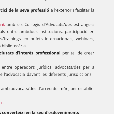
cici de la seva professió
a l'exterior i facilitar la
nt
amb els Col·legis d'Advocats/des estrangers
ls entre ambdues Institucions, participació en
es/trainings en bufets internacionals, webinars,
 bibliotecària.
ciutats d'interès professional
per tal de crear
entre operadors jurídics, advocats/des per a
de l’advocacia davant les diferents jurisdiccions i
amb advocats/des d'arreu del món, per establir
 +
.
s converteixi en la seu d'esdeveniments