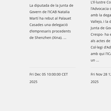
L’Il·lustre Co
La diputada de la Junta de
l’Advocacia 
Govern de l’ICAB Natalia
amb la dega
Martí ha rebut al Palauet
Vallejo, i la
Casades una delegació
Junta de Gov
d’empresaris procedents
Crespo- ha 
de Shenzhen (Xina). ...
als actes de
Col·legi d’A
amb qui l’IC
un ...
Fri Dec 05 10:00:00 CET
Fri Nov 28 1
2025
2025