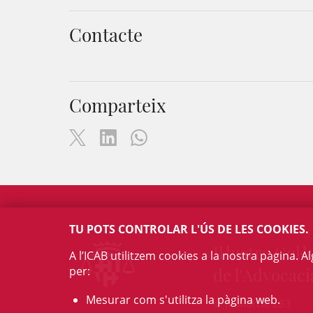
Contacte
Comparteix
TU POTS CONTROLAR L'ÚS DE LES COOKIES.
Il·lustre Col·l
A l’ICAB utilitzem cookies a la nostra pàgina. 
per:
de l'Advocaci
Mesurar com s'utilitza la pàgina web.
c/ Mallorca, 283