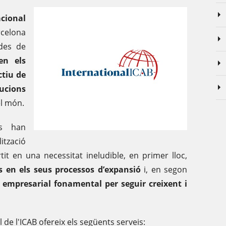
cional
rcelona
/des de
en els
ctiu de
ucions
l món.
es han
lització
tit en una necessitat ineludible, en primer lloc,
s en els seus processos d’expansió
i, en segon
a empresarial fonamental per seguir creixent i
de l'ICAB ofereix els següents serveis: