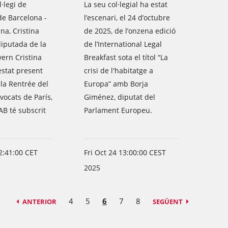
l·legi de
La seu col·legial ha estat
de Barcelona -
l’escenari, el 24 d’octubre
na, Cristina
de 2025, de l’onzena edició
 diputada de la
de l’International Legal
ern Cristina
Breakfast sota el títol “La
estat present
crisi de l'habitatge a
 la Rentrée del
Europa” amb Borja
dvocats de París,
Giménez, diputat del
AB té subscrit
Parlament Europeu.
2:41:00 CET
Fri Oct 24 13:00:00 CEST
2025
4
5
6
7
8
ANTERIOR
SEGÜENT