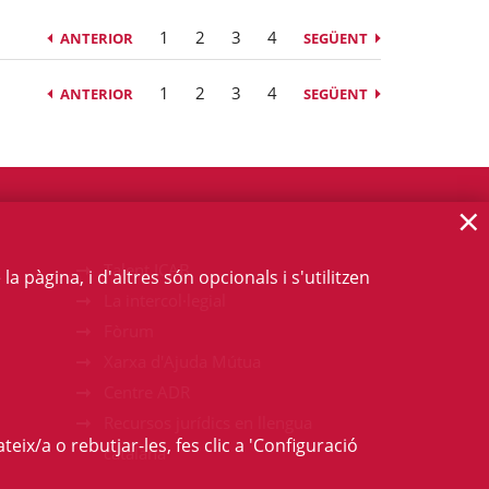
1
2
3
4
ANTERIOR
SEGÜENT
1
2
3
4
ANTERIOR
SEGÜENT
×
Talent ICAB
 pàgina, i d'altres són opcionals i s'utilitzen
La intercol·legial
Fòrum
Xarxa d'Ajuda Mútua
Centre ADR
Recursos jurídics en llengua
teix/a o rebutjar-les, fes clic a 'Configuració
catalana