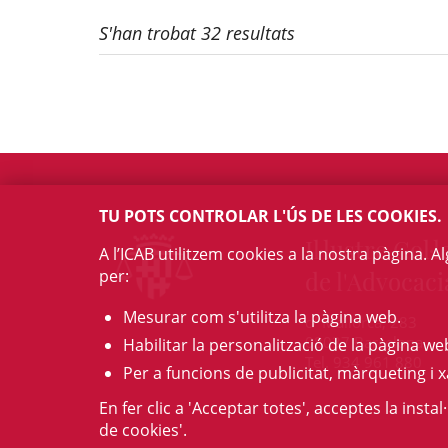
S'han trobat 32 resultats
TU POTS CONTROLAR L'ÚS DE LES COOKIES.
Il·lustre Col·l
A l’ICAB utilitzem cookies a la nostra pàgina. 
per:
de l'Advocaci
Mesurar com s'utilitza la pàgina web.
c/ Mallorca, 283
08037 Barcelona
Habilitar la personalització de la pàgina we
Tel. 934 961 880
Per a funcions de publicitat, màrqueting i x
En fer clic a 'Acceptar totes', acceptes la insta
de cookies'.