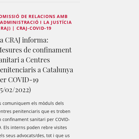
OMISSIÓ DE RELACIONS AMB
'ADMINISTRACIÓ I LA JUSTÍCIA
CRAJ) | CRAJ-COVID-19
a CRAJ informa:
esures de confinament
anitari a Centres
enitenciaris a Catalunya
er COVID-19
15/02/2022)
s comuniquem els mòduls dels
entres penitenciaris que es troben
n confinament sanitari per COVID-
. Els interns poden rebre visites
ls seus advocats/des, tot i que us