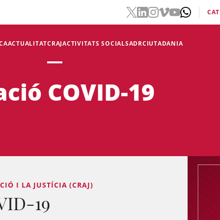
CAT
CA
ACTUALITAT
CRAJ
ACTIVITATS SOCIALS
ADR
CIUTADANIA
ació COVID-19
Ó I LA JUSTÍCIA (CRAJ)
VID-19