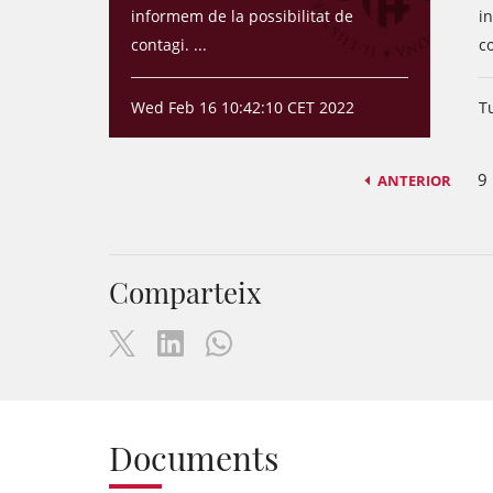
informem de la possibilitat de
i
contagi. ...
co
Wed Feb 16 10:42:10 CET 2022
T
9
ANTERIOR
Comparteix
Documents