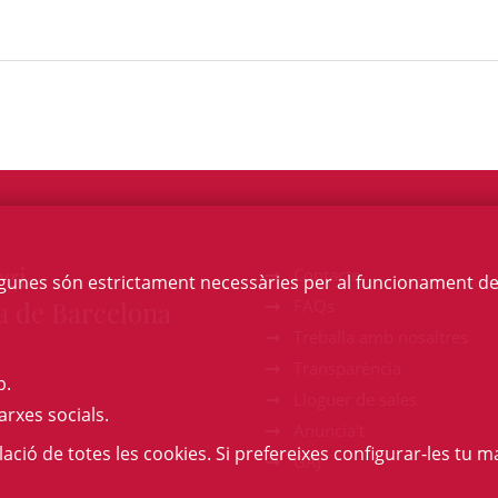
egi
Contacte
Algunes són estrictament necessàries per al funcionament de la
a de Barcelona
FAQs
Treballa amb nosaltres
Transparència
b.
Lloguer de sales
arxes socials.
Anuncia't
l·lació de totes les cookies. Si prefereixes configurar-les tu ma
GAJ