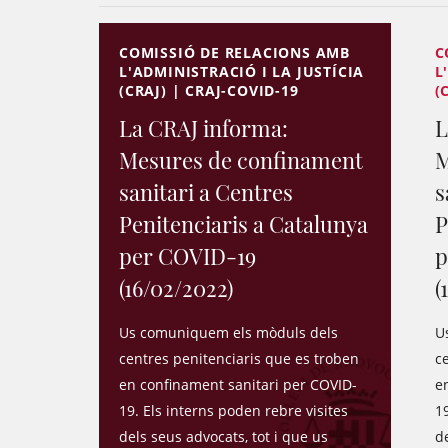
COMISSIÓ DE RELACIONS AMB
C
L'ADMINISTRACIÓ I LA JUSTÍCIA
L
(CRAJ) | CRAJ-COVID-19
(
La CRAJ informa:
L
Mesures de confinament
M
sanitari a Centres
s
Penitenciaris a Catalunya
P
per COVID-19
p
(16/02/2022)
(
Us comuniquem els mòduls dels
U
centres penitenciaris que es troben
c
en confinament sanitari per COVID-
e
19. Els interns poden rebre visites
19
dels seus advocats, tot i que us
de