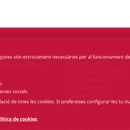
egi
Contacte
Algunes són estrictament necessàries per al funcionament de la
a de Barcelona
FAQs
Treballa amb nosaltres
Transparència
b.
Lloguer de sales
arxes socials.
Anuncia't
l·lació de totes les cookies. Si prefereixes configurar-les tu ma
GAJ
lítica de cookies
.