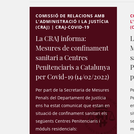
COMISSIÓ DE RELACIONS AMB
C
L'ADMINISTRACIÓ I LA JUSTÍCIA
L
(CRAJ) | CRAJ-COVID-19
(
La CRAJ informa:
L
Mesures de confinament
M
sanitari a Centres
s
Penitenciaris a Catalunya
P
per Covid-19 (14/02/2022)
p
Per part de la Secretaria de Mesures
P
Penals del Departament de Justícia
P
ens ha estat comunicat que estan en
e
situació de confinament sanitari els
si
següents Centres Penitenciaris i
s
mòduls residencials:
m