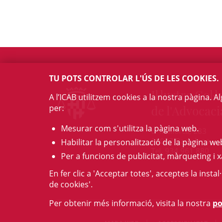
TU POTS CONTROLAR L'ÚS DE LES COOKIES.
Il·lustre Col·l
A l’ICAB utilitzem cookies a la nostra pàgina. 
per:
de l'Advocaci
Mesurar com s'utilitza la pàgina web.
c/ Mallorca, 283
08037 Barcelona
Habilitar la personalització de la pàgina we
Tel. 934 961 880
Per a funcions de publicitat, màrqueting i x
En fer clic a 'Acceptar totes', acceptes la insta
de cookies'.
Per obtenir més informació, visita la nostra
po