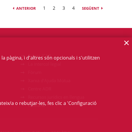
1
2
3
4
ANTERIOR
SEGÜENT
×
Talent ICAB
 pàgina, i d'altres són opcionals i s'utilitzen
La intercol·legial
Fòrum
Xarxa d'Ajuda Mútua
Centre ADR
Recursos jurídics en llengua
teix/a o rebutjar-les, fes clic a 'Configuració
catalana