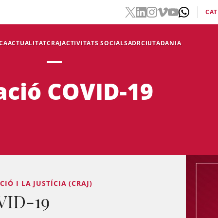
CAT
CA
ACTUALITAT
CRAJ
ACTIVITATS SOCIALS
ADR
CIUTADANIA
ació COVID-19
Ó I LA JUSTÍCIA (CRAJ)
VID-19