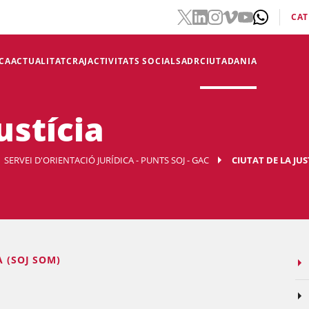
CAT
CA
ACTUALITAT
CRAJ
ACTIVITATS SOCIALS
ADR
CIUTADANIA
ustícia
SERVEI D'ORIENTACIÓ JURÍDICA - PUNTS SOJ - GAC
CIUTAT DE LA JUS
A (SOJ SOM)