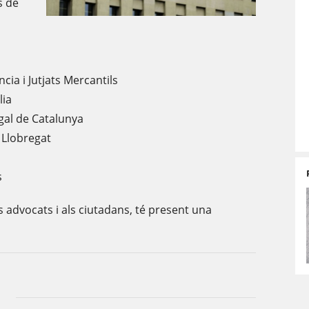
s de
ncia i Jutjats Mercantils
lia
egal de Catalunya
e Llobregat
s
us advocats i als ciutadans, té present una