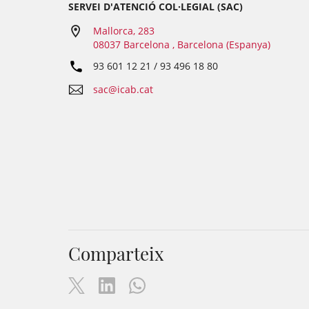
SERVEI D'ATENCIÓ COL·LEGIAL (SAC)
Mallorca, 283
08037 Barcelona , Barcelona (Espanya)
93 601 12 21 / 93 496 18 80
sac@icab.cat
Comparteix