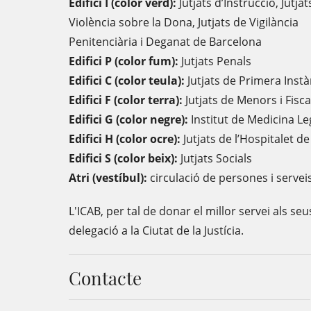
Edifici I (color verd):
Jutjats d’Instrucció, Jutjat
Violència sobre la Dona, Jutjats de Vigilància
Penitenciària i Deganat de Barcelona
Edifici P (color fum):
Jutjats Penals
Edifici C (color teula):
Jutjats de Primera Instà
Edifici F (color terra):
Jutjats de Menors i Fisca
Edifici G (color negre):
Institut de Medicina L
Edifici H (color ocre):
Jutjats de l’Hospitalet d
Edifici S (color beix):
Jutjats Socials
Atri (vestíbul):
circulació de persones i servei
L'ICAB, per tal de donar el millor servei als se
delegació a la Ciutat de la Justícia.
Contacte