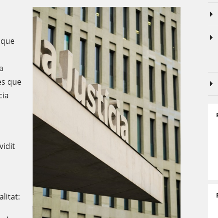
s que
la
nes que
cia
vidit
s
litat: