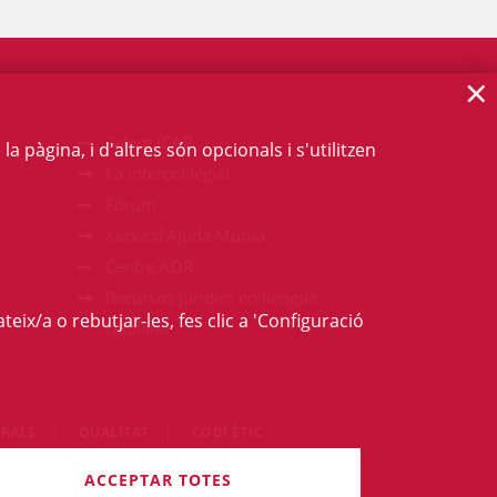
×
Talent ICAB
 pàgina, i d'altres són opcionals i s'utilitzen
La intercol·legial
Fòrum
Xarxa d'Ajuda Mútua
Centre ADR
Recursos jurídics en llengua
teix/a o rebutjar-les, fes clic a 'Configuració
catalana
RALS
QUALITAT
CODI ÈTIC
ets són reservats.
ACCEPTAR TOTES