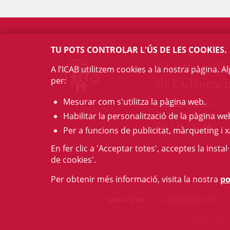
TU POTS CONTROLAR L'ÚS DE LES COOKIES.
Il·lustre Col·l
A l’ICAB utilitzem cookies a la nostra pàgina. 
per:
de l'Advocaci
Mesurar com s'utilitza la pàgina web.
c/ Mallorca, 283
08037 Barcelona
Habilitar la personalització de la pàgina we
Tel. 934 961 880
Per a funcions de publicitat, màrqueting i x
En fer clic a 'Acceptar totes', acceptes la insta
de cookies'.
Per obtenir més informació, visita la nostra
po
MAPA WEB
ACCESSIBILITAT
© Fri Aug 07 06:5