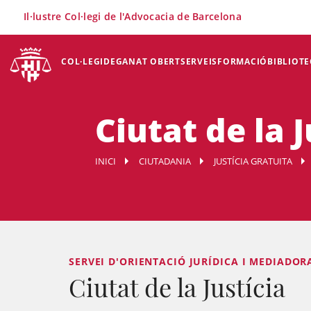
×
Il·lustre Col·legi de l'Advocacia de Barcelona
COL·LEGI
DEGANAT OBERT
SERVEIS
FORMACIÓ
BIBLIOTE
Ciutat de la J
INICI
CIUTADANIA
JUSTÍCIA GRATUITA
SERVEI D'ORIENTACIÓ JURÍDICA I MEDIADOR
Ciutat de la Justícia