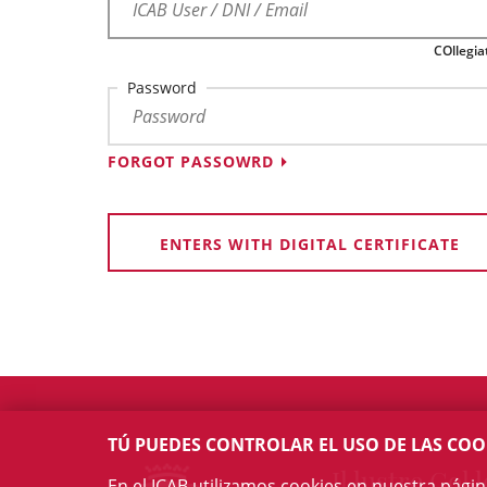
COllegia
Password
FORGOT PASSOWRD
ENTERS WITH DIGITAL CERTIFICATE
TÚ PUEDES CONTROLAR EL USO DE LAS COO
Il·lustre Col·l
En el ICAB utilizamos cookies en nuestra pági