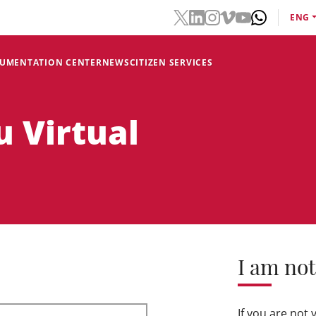
ENG
CUMENTATION CENTER
NEWS
CITIZEN SERVICES
u Virtual
I am not
If you are not 