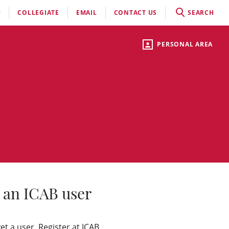
COLLEGIATE
EMAIL
CONTACT US
SEARCH
PERSONAL AREA
 an ICAB user
yet a user, Register at ICAB