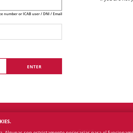
te number or ICAB user / DNI / Email
KIES.
egi
Contact
na. Algunas son estrictamente necesarias para el funcionami