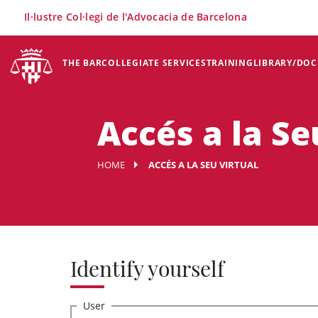
×
Il·lustre Col·legi de l'Advocacia de Barcelona
THE BAR
COLLEGIATE SERVICES
TRAINING
LIBRARY/DO
Accés a la Se
HOME
ACCÉS A LA SEU VIRTUAL
Identify yourself
User