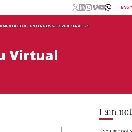
ENG
CUMENTATION CENTER
NEWS
CITIZEN SERVICES
u Virtual
I am not
If you are not 