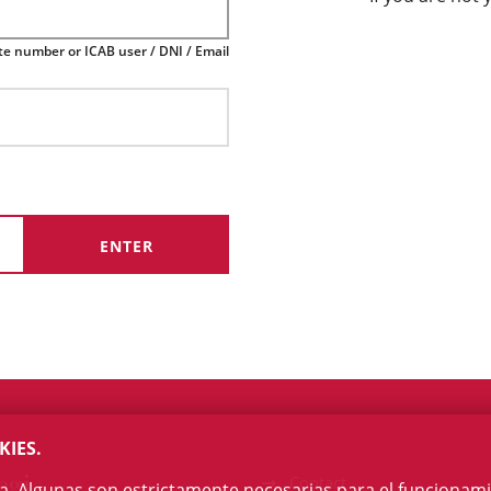
te number or ICAB user / DNI / Email
KIES.
egi
Contact
na. Algunas son estrictamente necesarias para el funcionami