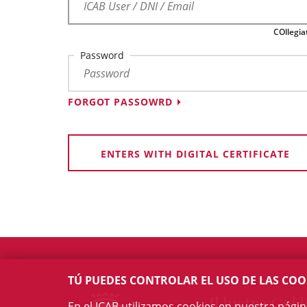
COllegia
Password
FORGOT PASSOWRD
ENTERS WITH DIGITAL CERTIFICATE
TÚ PUEDES CONTROLAR EL USO DE LAS COO
Il·lustre Col·l
En el ICAB utilizamos cookies en nuestra pági