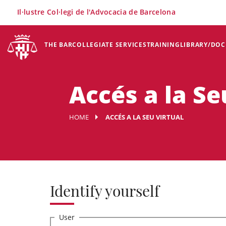
×
Il·lustre Col·legi de l'Advocacia de Barcelona
THE BAR
COLLEGIATE SERVICES
TRAINING
LIBRARY/DO
Accés a la Se
HOME
ACCÉS A LA SEU VIRTUAL
Identify yourself
User