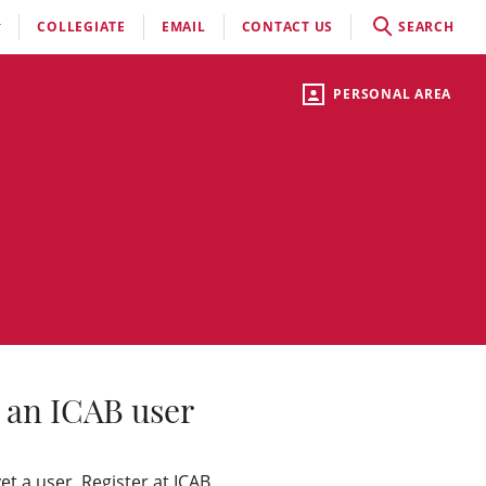
COLLEGIATE
EMAIL
CONTACT US
SEARCH
PERSONAL AREA
 an ICAB user
yet a user, Register at ICAB