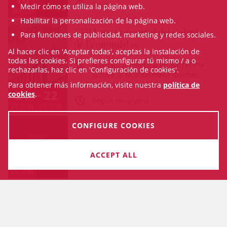
All day
Medir cómo se utiliza la página web.
SEP/26
Habilitar la personalización de la página web.
XXII Foro Concursal del Colegio
Para funciones de publicidad, marketing y redes sociales.
de Economistas
Al hacer clic en 'Aceptar todas', aceptas la instalación de
todas las cookies. Si prefieres configurar tú mismo / a o
Formato presencial en Barcelona
rechazarlas, haz clic en 'Configuración de cookies'.
School of Management (Balmes
Para obtener más información, visite nuestra
política de
132-134, Barcelona)
21
22
cookies
.
Según programa
OCT/26
OCT/26
CONFIGURE COOKIES
ACCEPT ALL
29
All day
OCT/26
SEE AGENDA