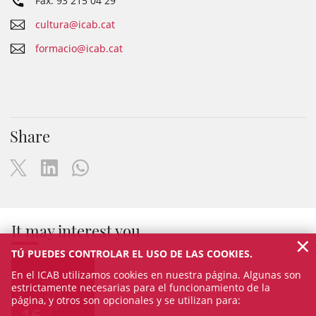
Fax: 93 215 04 29
cultura@icab.cat
formacio@icab.cat
Share
It may interest you
×
TÚ PUEDES CONTROLAR EL USO DE LAS COOKIES.
En el ICAB utilizamos cookies en nuestra página. Algunas son
estrictamente necesarias para el funcionamiento de la
página, y otros son opcionales y se utilizan para:
16