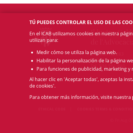
TÚ PUEDES CONTROLAR EL USO DE LAS COO
Il·lustre Col·l
En el ICAB utilizamos cookies en nuestra pági
utilizan para:
de l'Advocaci
Medir cómo se utiliza la página web.
c/ Mallorca, 283
08037 Barcelona
Habilitar la personalización de la página we
Tel. 934 961 880
Para funciones de publicidad, marketing y 
Al hacer clic en 'Aceptar todas', aceptas la ins
de cookies'.
Para obtener más información, visite nuestra
ETHICAL CODE
COOKIES TERMS & CONDITI
© Fri Aug 07