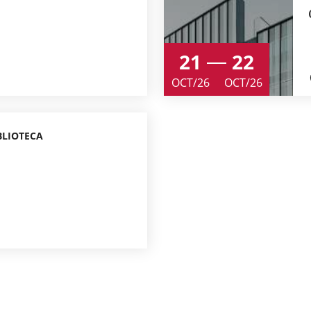
21
22
OCT/26
OCT/26
BLIOTECA