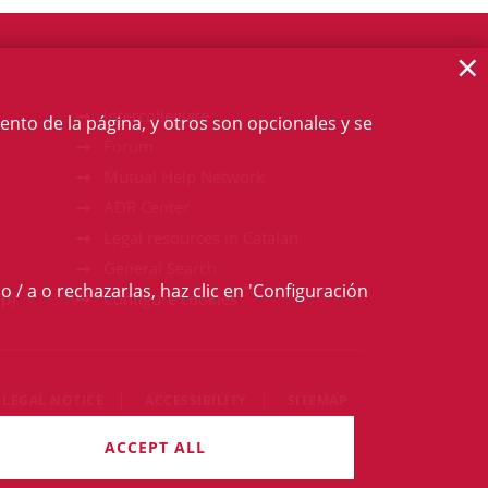
×
Intercollegiate
ento de la página, y otros son opcionales y se
Forum
Mutual Help Network
ADR Center
Legal resources in Catalan
General Search
o / a o rechazarlas, haz clic en 'Configuración
p)
Configure cookies
LEGAL NOTICE
ACCESSIBILITY
SITEMAP
gths reserved
ACCEPT ALL