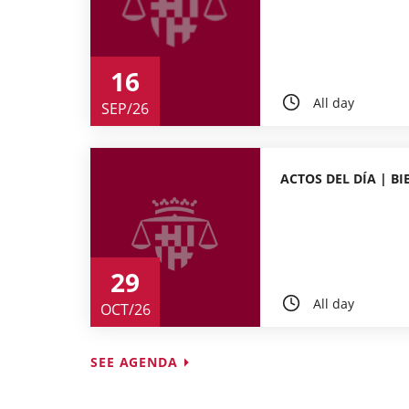
16
All day
SEP/26
ACTOS DEL DÍA | BI
29
All day
OCT/26
SEE AGENDA