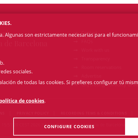
KIES.
egi
Contact
na. Algunas son estrictamente necesarias para el funcionami
a de Barcelona
FAQs
Work with us
Transparency
b.
Room reservations
redes sociales.
Advertise
talación de todas las cookies. Si prefieres configurar tú mism
GAJ (Young Advocacy Grou
política de cookies
.
ONS
PRIVACY POLICY
RECORDING TEMS & CONDITIONS
 15:51:20 CEST 2026 Il·lustre Col·legi de l'Advocacia de Barcelona. All ri
CONFIGURE COOKIES