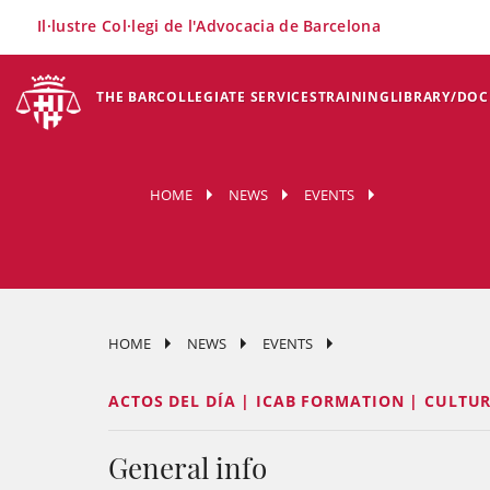
×
Il·lustre Col·legi de l'Advocacia de Barcelona
THE BAR
COLLEGIATE SERVICES
TRAINING
LIBRARY/DO
HOME
NEWS
EVENTS
HOME
NEWS
EVENTS
ACTOS DEL DÍA | ICAB FORMATION | CULTU
General info