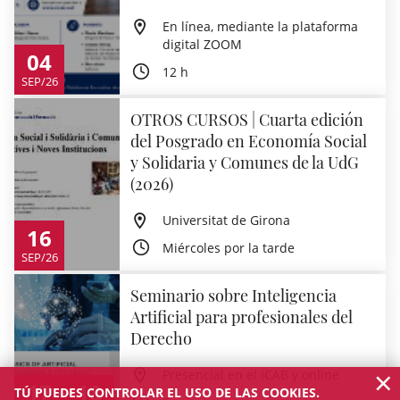
En línea, mediante la plataforma
digital ZOOM
04
12 h
SEP/26
OTROS CURSOS | Cuarta edición
del Posgrado en Economía Social
y Solidaria y Comunes de la UdG
(2026)
Universitat de Girona
16
Miércoles por la tarde
SEP/26
Seminario sobre Inteligencia
Artificial para profesionales del
Derecho
×
Presencial en el ICAB y online
17
18
TÚ PUEDES CONTROLAR EL USO DE LAS COOKIES.