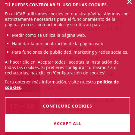
×
SEP/26
TÚ PUEDES CONTROLAR EL USO DE LAS COOKIES.
OTROS CURSOS | Cuarta edición
En el ICAB utilizamos cookies en nuestra página. Algunas son
estrictamente necesarias para el funcionamiento de la
del Posgrado en Economía Social
página, y otros son opcionales y se utilizan para:
y Solidaria y Comunes de la UdG
(2026)
Medir cómo se utiliza la página web.
Habilitar la personalización de la página web.
Universitat de Girona
16
Para funciones de publicidad, marketing y redes sociales.
Miércoles por la tarde
SEP/26
Al hacer clic en 'Aceptar todas', aceptas la instalación de
todas las cookies. Si prefieres configurar tú mismo / a o
Seminario sobre Inteligencia
rechazarlas, haz clic en 'Configuración de cookies'.
Artificial para profesionales del
Para obtener más información, visite nuestra
política de
Derecho
cookies
.
Presencial en el ICAB y online
17
18
CONFIGURE COOKIES
Según programa
SEP/26
SEP/26
ACCEPT ALL