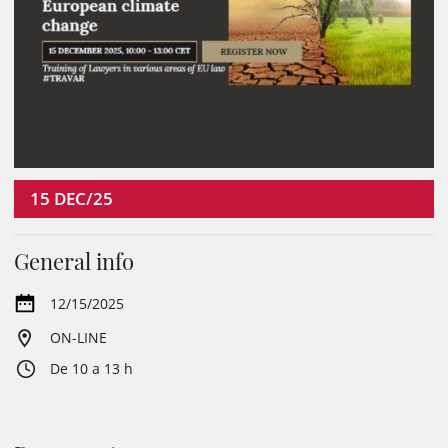
15
DEC/25
General info
12/15/2025
ON-LINE
De 10 a 13 h