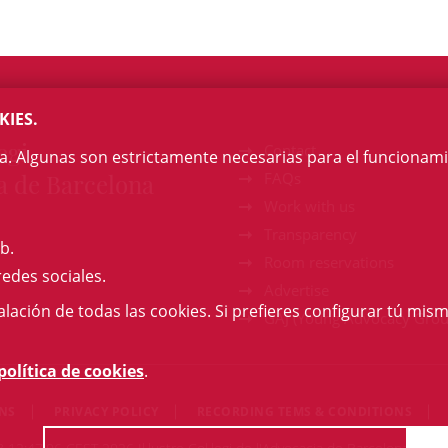
KIES.
egi
Contact
na. Algunas son estrictamente necesarias para el funcionami
a de Barcelona
FAQs
Work with us
Transparency
b.
Room reservations
redes sociales.
Advertise
talación de todas las cookies. Si prefieres configurar tú mism
GAJ (Young Advocacy Grou
política de cookies
.
ONS
PRIVACY POLICY
RECORDING TEMS & CONDITIONS