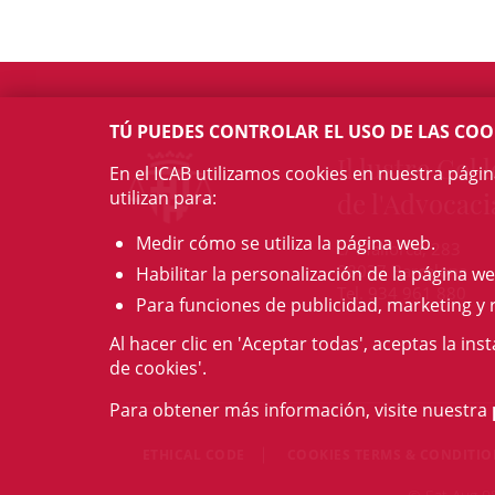
TÚ PUEDES CONTROLAR EL USO DE LAS COO
Il·lustre Col·l
En el ICAB utilizamos cookies en nuestra pági
utilizan para:
de l'Advocaci
Medir cómo se utiliza la página web.
c/ Mallorca, 283
08037 Barcelona
Habilitar la personalización de la página we
Tel. 934 961 880
Para funciones de publicidad, marketing y 
Al hacer clic en 'Aceptar todas', aceptas la ins
de cookies'.
Para obtener más información, visite nuestra
ETHICAL CODE
COOKIES TERMS & CONDITI