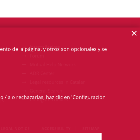
×
Intercollegiate
ento de la página, y otros son opcionales y se
Forum
Mutual Help Network
ADR Center
Legal resources in Catalan
General Search
o / a o rechazarlas, haz clic en 'Configuración
p)
Configure cookies
LEGAL NOTICE
ACCESSIBILITY
SITEMAP