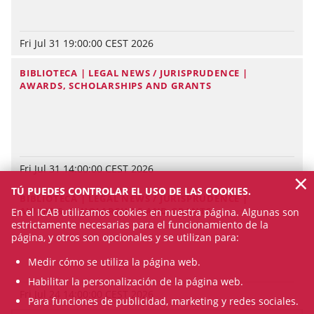
Fri Jul 31 19:00:00 CEST 2026
BIBLIOTECA | LEGAL NEWS / JURISPRUDENCE |
AWARDS, SCHOLARSHIPS AND GRANTS
Fri Jul 31 14:00:00 CEST 2026
×
TÚ PUEDES CONTROLAR EL USO DE LAS COOKIES.
BIBLIOTECA | LEGAL NEWS / JURISPRUDENCE |
AWARDS, SCHOLARSHIPS AND GRANTS
En el ICAB utilizamos cookies en nuestra página. Algunas son
estrictamente necesarias para el funcionamiento de la
página, y otros son opcionales y se utilizan para:
Medir cómo se utiliza la página web.
Habilitar la personalización de la página web.
Fri Jul 24 14:00:00 CEST 2026
Para funciones de publicidad, marketing y redes sociales.