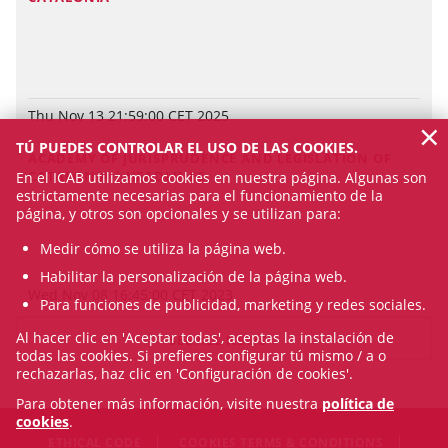
Thu Nov 13 21:59:00 CET 2025
×
TÚ PUEDES CONTROLAR EL USO DE LAS COOKIES.
ACADEMY OF JURISPRUDENCE AND LEGISLATION OF
CATALONIA | HEADLINES
En el ICAB utilizamos cookies en nuestra página. Algunas son
estrictamente necesarias para el funcionamiento de la
página, y otros son opcionales y se utilizan para:
Medir cómo se utiliza la página web.
Habilitar la personalización de la página web.
Wed Nov 08 16:45:00 CET 2023
Para funciones de publicidad, marketing y redes sociales.
Al hacer clic en 'Aceptar todas', aceptas la instalación de
SEE ALL NEWS
todas las cookies. Si prefieres configurar tú mismo / a o
rechazarlas, haz clic en 'Configuración de cookies'.
Para obtener más información, visite nuestra
política de
cookies
.
ETHICAL CODE
COOKIES TERMS & CONDITIONS