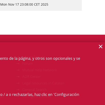
Mon Nov 17 23:08:00 CET 2025
×
Intercollegiate
ento de la página, y otros son opcionales y se
Forum
Mutual Help Network
ADR Center
Legal resources in Catalan
General Search
o / a o rechazarlas, haz clic en 'Configuración
p)
Configure cookies