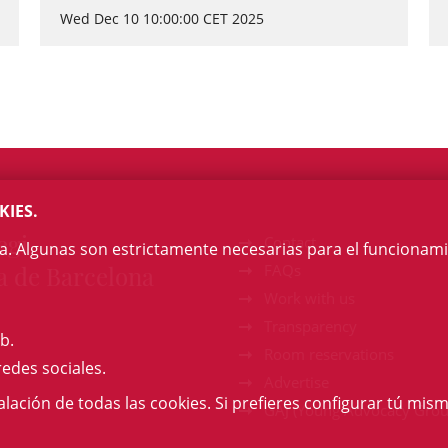
Wed Dec 10 10:00:00 CET 2025
KIES.
egi
Contact
na. Algunas son estrictamente necesarias para el funcionami
a de Barcelona
FAQs
Work with us
Transparency
b.
Room reservations
redes sociales.
Advertise
talación de todas las cookies. Si prefieres configurar tú mism
GAJ (Young Advocacy Grou