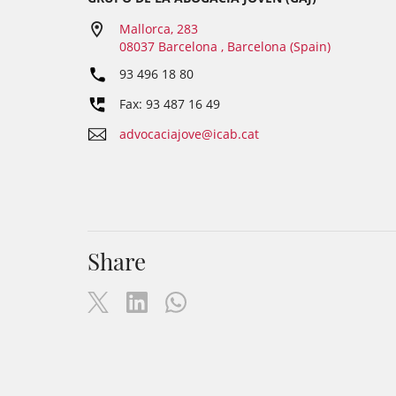
Mallorca, 283
08037 Barcelona , Barcelona (Spain)
93 496 18 80
Fax: 93 487 16 49
advocaciajove@icab.cat
Share