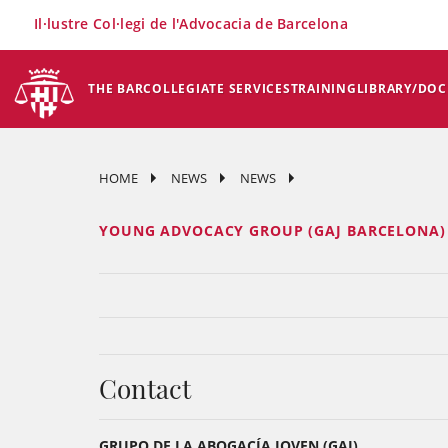
×
Il·lustre Col·legi de l'Advocacia de Barcelona
THE BAR
COLLEGIATE SERVICES
TRAINING
LIBRARY/DO
HOME
NEWS
NEWS
YOUNG ADVOCACY GROUP (GAJ BARCELONA)
Contact
GRUPO DE LA ABOGACÍA JOVEN (GAJ)