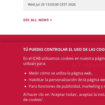
Wed Jul 29 13:03:00 CEST 2026
SEE ALL NEWS
TÚ PUEDES CONTROLAR EL USO DE LAS COO
Il·lustre Col·l
En el ICAB utilizamos cookies en nuestra pági
utilizan para:
de l'Advocaci
Medir cómo se utiliza la página web.
c/ Mallorca, 283
08037 Barcelona
Habilitar la personalización de la página we
Tel. 934 961 880
Para funciones de publicidad, marketing y 
Al hacer clic en 'Aceptar todas', aceptas la ins
de cookies'.