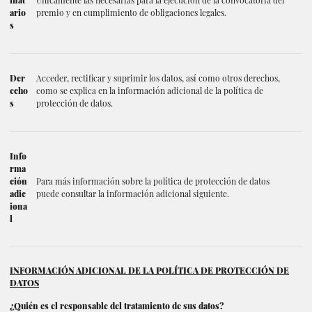
inat
Únicamente las necesarias para la ejecución de la convocatoria del
ario
premio y en cumplimiento de obligaciones legales.
s
Der
Acceder, rectificar y suprimir los datos, así como otros derechos,
echo
como se explica en la información adicional de la política de
s
protección de datos.
Info
rma
ción
Para más información sobre la política de protección de datos
adic
puede consultar la información adicional siguiente.
iona
l
INFORMACIÓN ADICIONAL DE LA POLÍTICA DE PROTECCIÓN DE
DATOS
¿Quién es el responsable del tratamiento de sus datos?