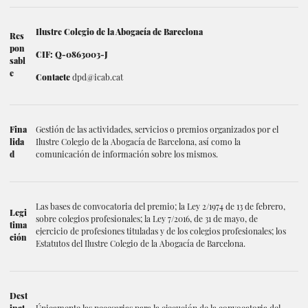
Ilustre Colegio de la Abogacía de Barcelona
Res
pon
CIF: Q-0863003-J
sabl
e
Contacte
dpd@icab.cat
Fina
Gestión de las actividades, servicios o premios organizados por el
lida
Ilustre Colegio de la Abogacía de Barcelona, así como la
d
comunicación de información sobre los mismos.
Las bases de convocatoria del premio; la Ley 2/1974 de 13 de febrero,
Legi
sobre colegios profesionales; la Ley 7/2016, de 31 de mayo, de
tima
ejercicio de profesiones tituladas y de los colegios profesionales; los
ción
Estatutos del Ilustre Colegio de la Abogacía de Barcelona.
Dest