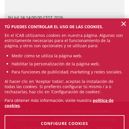
Fri Jul 24 14:00:00 CEST 2026
×
TÚ PUEDES CONTROLAR EL USO DE LAS COOKIES.
BIBLIOTECA | LEGAL NEWS / JURISPRUDENCE |
AWARDS, SCHOLARSHIPS AND GRANTS
En el ICAB utilizamos cookies en nuestra página. Algunas son
estrictamente necesarias para el funcionamiento de la
página, y otros son opcionales y se utilizan para:
Medir cómo se utiliza la página web.
Habilitar la personalización de la página web.
Wed Jul 15 14:00:00 CEST 2026
Para funciones de publicidad, marketing y redes sociales.
Al hacer clic en 'Aceptar todas', aceptas la instalación de
SEE ALL NEWS
todas las cookies. Si prefieres configurar tú mismo / a o
rechazarlas, haz clic en 'Configuración de cookies'.
Para obtener más información, visite nuestra
política de
cookies
.
ETHICAL CODE
COOKIES TERMS & CONDITIONS
PRIVACY POLICY
RECORDING TEMS & CONDITIONS
CONFIGURE COOKIES
LEGAL NOTICE
ACCESSIBILITY
SITEMAP