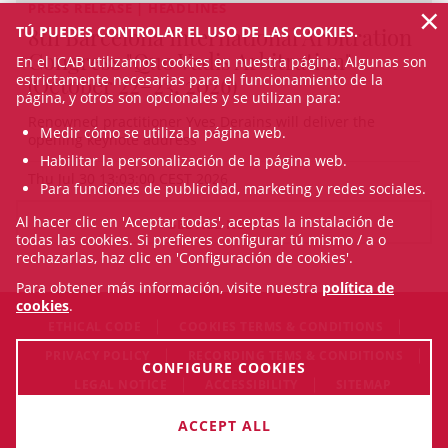
×
PRESS RELEASE | HEADLINES
TÚ PUEDES CONTROLAR EL USO DE LAS COOKIES.
8th Barcelona International Arbitration
Congress "Quo Vadis Arbitration"
En el ICAB utilizamos cookies en nuestra página. Algunas son
estrictamente necesarias para el funcionamiento de la
(October 22–23, 2026)
página, y otros son opcionales y se utilizan para:
Renowned practitioner Yves Derains will deliver the
Medir cómo se utiliza la página web.
opening keynote address
Habilitar la personalización de la página web.
Thu Jul 30 13:03:00 CEST 2026
Para funciones de publicidad, marketing y redes sociales.
Al hacer clic en 'Aceptar todas', aceptas la instalación de
SEE ALL NEWS
todas las cookies. Si prefieres configurar tú mismo / a o
rechazarlas, haz clic en 'Configuración de cookies'.
Para obtener más información, visite nuestra
política de
cookies
.
ETHICAL CODE
COOKIES TERMS & CONDITIONS
PRIVACY POLICY
RECORDING TEMS & CONDITIONS
CONFIGURE COOKIES
LEGAL NOTICE
ACCESSIBILITY
SITEMAP
© Thu Aug 06 08:47:12 CEST 2026 Il·lustre Col·legi de
ACCEPT ALL
l'Advocacia de Barcelona. All rigths reserved