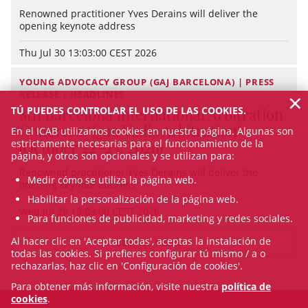
Renowned practitioner Yves Derains will deliver the
opening keynote address
Thu Jul 30 13:03:00 CEST 2026
YOUNG ADVOCACY GROUP (GAJ BARCELONA) | PRESS
×
RELEASE | HEADLINES
TÚ PUEDES CONTROLAR EL USO DE LAS COOKIES.
8th Barcelona International Arbitration
Congress "Quo Vadis Arbitration"
En el ICAB utilizamos cookies en nuestra página. Algunas son
estrictamente necesarias para el funcionamiento de la
(October 22–23, 2026)
página, y otros son opcionales y se utilizan para:
Renowned practitioner Yves Derains will deliver the
Medir cómo se utiliza la página web.
opening keynote address
Habilitar la personalización de la página web.
Wed Jul 29 13:03:00 CEST 2026
Para funciones de publicidad, marketing y redes sociales.
Al hacer clic en 'Aceptar todas', aceptas la instalación de
SEE ALL NEWS
todas las cookies. Si prefieres configurar tú mismo / a o
rechazarlas, haz clic en 'Configuración de cookies'.
Para obtener más información, visite nuestra
política de
cookies
.