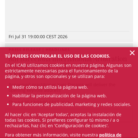
Fri Jul 31 19:00:00 CEST 2026
×
PRESS RELEASE | HEADLINES
TÚ PUEDES CONTROLAR EL USO DE LAS COOKIES.
8th Barcelona International Arbitration
Congress "Quo Vadis Arbitration"
En el ICAB utilizamos cookies en nuestra página. Algunas son
estrictamente necesarias para el funcionamiento de la
(October 22–23, 2026)
página, y otros son opcionales y se utilizan para:
Renowned practitioner Yves Derains will deliver the
Medir cómo se utiliza la página web.
opening keynote address
Habilitar la personalización de la página web.
Thu Jul 30 13:03:00 CEST 2026
Para funciones de publicidad, marketing y redes sociales.
Al hacer clic en 'Aceptar todas', aceptas la instalación de
SEE ALL NEWS
todas las cookies. Si prefieres configurar tú mismo / a o
rechazarlas, haz clic en 'Configuración de cookies'.
Para obtener más información, visite nuestra
política de