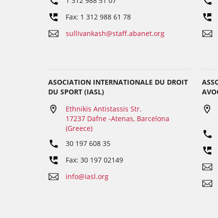
1 312 988 51 07
Fax: 1 312 988 61 78
sullivankash@staff.abanet.org
ASOCIATION INTERNATIONALE DU DROIT
ASS
DU SPORT (IASL)
AVOC
Ethnikis Antistassis Str.
17237 Dafne -Atenas, Barcelona
(Greece)
30 197 608 35
Fax: 30 197 02149
info@iasl.org