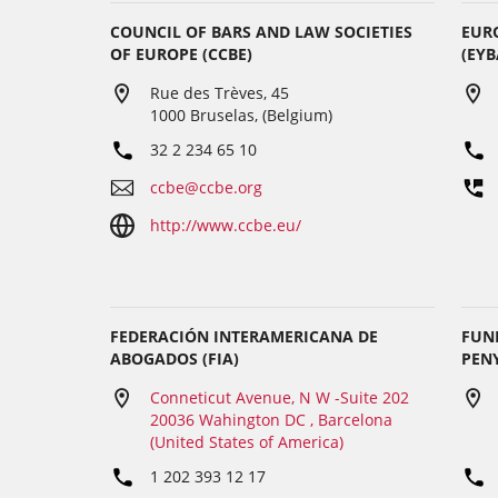
COUNCIL OF BARS AND LAW SOCIETIES
EUR
OF EUROPE (CCBE)
(EYB
Rue des Trèves, 45
1000 Bruselas, (Belgium)
32 2 234 65 10
ccbe@ccbe.org
http://www.ccbe.eu/
FEDERACIÓN INTERAMERICANA DE
FUN
ABOGADOS (FIA)
PEN
Conneticut Avenue, N W -Suite 202
20036 Wahington DC , Barcelona
(United States of America)
1 202 393 12 17