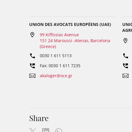
UNION DES AVOCATS EUROPÉENS (UAE)
UNI
AGR
99 Kiffissias Avenue
151 24 Maroussi -Atenas, Barcelona
(Greece)
0030 1 611 5113
Fax: 0030 1 611 7235
akaloger@oce.gr
Share