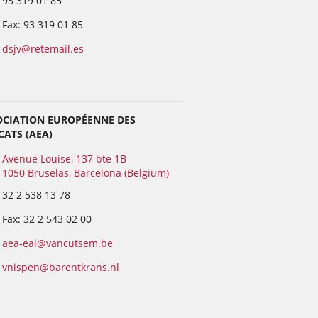
93 319 01 85
Fax: 93 319 01 85
dsjv@retemail.es
OCIATION EUROPÉENNE DES
ATS (AEA)
Avenue Louise, 137 bte 1B
1050 Bruselas, Barcelona (Belgium)
32 2 538 13 78
Fax: 32 2 543 02 00
aea-eal@vancutsem.be
vnispen@barentkrans.nl