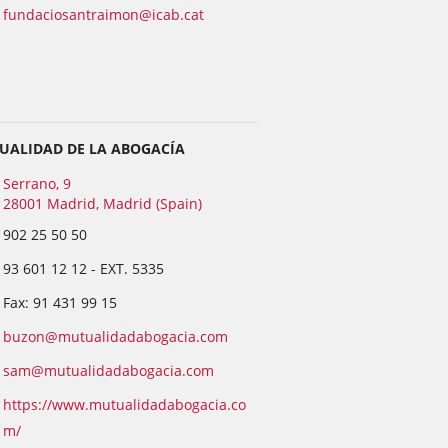
fundaciosantraimon@icab.cat
UALIDAD DE LA ABOGACÍA
Serrano, 9
28001 Madrid, Madrid (Spain)
902 25 50 50
93 601 12 12
- EXT.
5335
Fax: 91 431 99 15
buzon@mutualidadabogacia.com
sam@mutualidadabogacia.com
https://www.mutualidadabogacia.co
m/