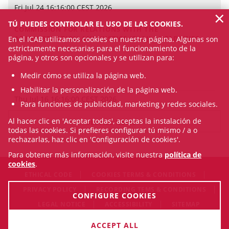
Fri Jul 24 16:16:00 CEST 2026
×
TÚ PUEDES CONTROLAR EL USO DE LAS COOKIES.
COMMISSION FOR RELATIONS WITH THE
ADMINISTRATION AND JUSTICE (CRAJ) | HEADLINES
En el ICAB utilizamos cookies en nuestra página. Algunas son
estrictamente necesarias para el funcionamiento de la
página, y otros son opcionales y se utilizan para:
Medir cómo se utiliza la página web.
Habilitar la personalización de la página web.
Thu Jul 16 16:16:00 CEST 2026
Para funciones de publicidad, marketing y redes sociales.
Al hacer clic en 'Aceptar todas', aceptas la instalación de
SEE ALL NEWS
todas las cookies. Si prefieres configurar tú mismo / a o
rechazarlas, haz clic en 'Configuración de cookies'.
Para obtener más información, visite nuestra
política de
cookies
.
ETHICAL CODE
COOKIES TERMS & CONDITIONS
PRIVACY POLICY
RECORDING TEMS & CONDITIONS
CONFIGURE COOKIES
LEGAL NOTICE
ACCESSIBILITY
SITEMAP
© Mon Aug 10 13:18:11 CEST 2026 Il·lustre Col·legi de
ACCEPT ALL