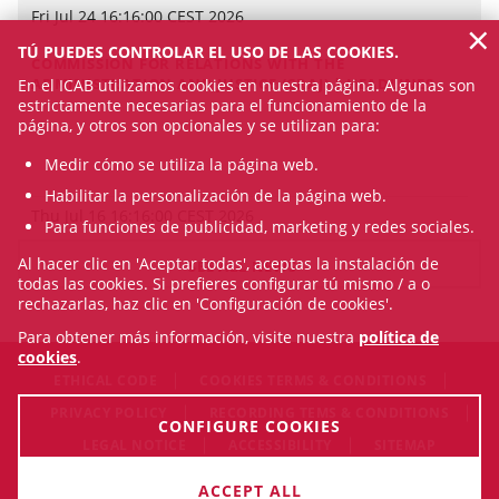
Fri Jul 24 16:16:00 CEST 2026
×
TÚ PUEDES CONTROLAR EL USO DE LAS COOKIES.
COMMISSION FOR RELATIONS WITH THE
ADMINISTRATION AND JUSTICE (CRAJ) | HEADLINES
En el ICAB utilizamos cookies en nuestra página. Algunas son
estrictamente necesarias para el funcionamiento de la
página, y otros son opcionales y se utilizan para:
Medir cómo se utiliza la página web.
Habilitar la personalización de la página web.
Thu Jul 16 16:16:00 CEST 2026
Para funciones de publicidad, marketing y redes sociales.
Al hacer clic en 'Aceptar todas', aceptas la instalación de
SEE ALL NEWS
todas las cookies. Si prefieres configurar tú mismo / a o
rechazarlas, haz clic en 'Configuración de cookies'.
Para obtener más información, visite nuestra
política de
cookies
.
ETHICAL CODE
COOKIES TERMS & CONDITIONS
PRIVACY POLICY
RECORDING TEMS & CONDITIONS
CONFIGURE COOKIES
LEGAL NOTICE
ACCESSIBILITY
SITEMAP
© Mon Aug 10 12:33:31 CEST 2026 Il·lustre Col·legi de
ACCEPT ALL