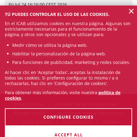
Fri Jul 24 16:16:00 CEST 2026
×
TÚ PUEDES CONTROLAR EL USO DE LAS COOKIES.
COMMISSION FOR RELATIONS WITH THE
ADMINISTRATION AND JUSTICE (CRAJ) | HEADLINES
En el ICAB utilizamos cookies en nuestra página. Algunas son
estrictamente necesarias para el funcionamiento de la
página, y otros son opcionales y se utilizan para:
Medir cómo se utiliza la página web.
Habilitar la personalización de la página web.
Thu Jul 16 16:16:00 CEST 2026
Para funciones de publicidad, marketing y redes sociales.
Al hacer clic en 'Aceptar todas', aceptas la instalación de
SEE ALL NEWS
todas las cookies. Si prefieres configurar tú mismo / a o
rechazarlas, haz clic en 'Configuración de cookies'.
Para obtener más información, visite nuestra
política de
cookies
.
ETHICAL CODE
COOKIES TERMS & CONDITIONS
PRIVACY POLICY
RECORDING TEMS & CONDITIONS
CONFIGURE COOKIES
LEGAL NOTICE
ACCESSIBILITY
SITEMAP
© Sun Aug 09 07:54:27 CEST 2026 Il·lustre Col·legi de
ACCEPT ALL