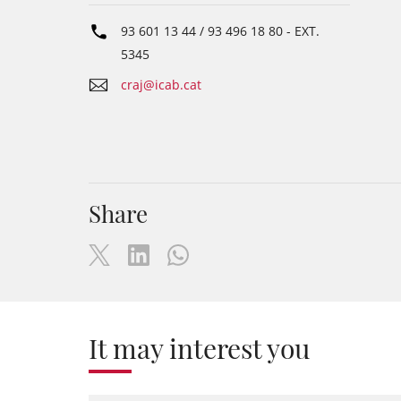
93 601 13 44 / 93 496 18 80
- EXT.
5345
craj@icab.cat
Share
It may interest you