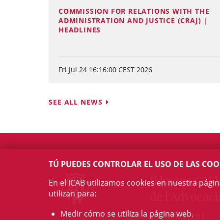
COMMISSION FOR RELATIONS WITH THE
ADMINISTRATION AND JUSTICE (CRAJ) |
HEADLINES
Fri Jul 24 16:16:00 CEST 2026
SEE ALL NEWS
TÚ PUEDES CONTROLAR EL USO DE LAS COO
Il·lustre Col·l
En el ICAB utilizamos cookies en nuestra pági
utilizan para:
de l'Advocaci
Medir cómo se utiliza la página web.
c/ Mallorca, 283