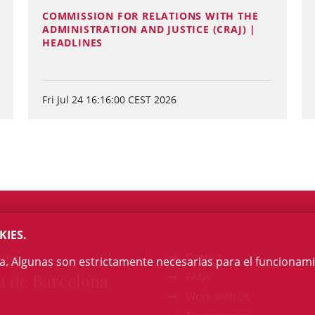
COMMISSION FOR RELATIONS WITH THE
ADMINISTRATION AND JUSTICE (CRAJ) |
HEADLINES
Fri Jul 24 16:16:00 CEST 2026
KIES.
egi
Contact
na. Algunas son estrictamente necesarias para el funcionami
a de Barcelona
FAQs
Work with us