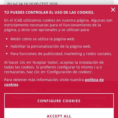
Fri Jul 24 16:16:00 CEST 2026
×
TÚ PUEDES CONTROLAR EL USO DE LAS COOKIES.
COMMISSION FOR RELATIONS WITH THE
ADMINISTRATION AND JUSTICE (CRAJ) | HEADLINES
En el ICAB utilizamos cookies en nuestra página. Algunas son
estrictamente necesarias para el funcionamiento de la
página, y otros son opcionales y se utilizan para:
Medir cómo se utiliza la página web.
Habilitar la personalización de la página web.
Thu Jul 16 16:16:00 CEST 2026
Para funciones de publicidad, marketing y redes sociales.
Al hacer clic en 'Aceptar todas', aceptas la instalación de
SEE ALL NEWS
todas las cookies. Si prefieres configurar tú mismo / a o
rechazarlas, haz clic en 'Configuración de cookies'.
Para obtener más información, visite nuestra
política de
cookies
.
ETHICAL CODE
COOKIES TERMS & CONDITIONS
PRIVACY POLICY
RECORDING TEMS & CONDITIONS
CONFIGURE COOKIES
LEGAL NOTICE
ACCESSIBILITY
SITEMAP
© Sat Aug 08 19:24:15 CEST 2026 Il·lustre Col·legi de l'Advocacia
ACCEPT ALL