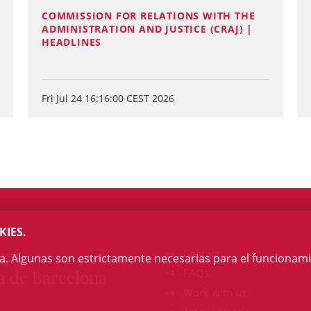
COMMISSION FOR RELATIONS WITH THE
ADMINISTRATION AND JUSTICE (CRAJ) |
HEADLINES
Fri Jul 24 16:16:00 CEST 2026
KIES.
egi
Contact
na. Algunas son estrictamente necesarias para el funcionami
a de Barcelona
FAQs
Work with us