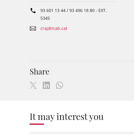
93 601 13 44 / 93 496 18 80
- EXT.
5345
craj@icab.cat
Share
It may interest you