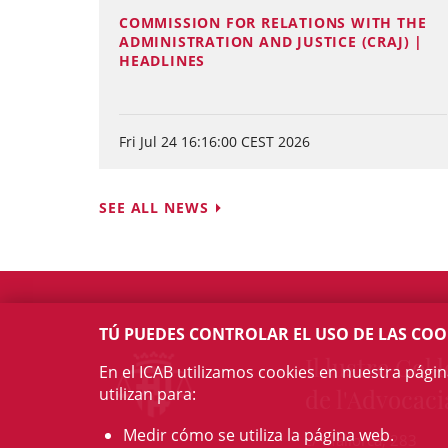
COMMISSION FOR RELATIONS WITH THE
ADMINISTRATION AND JUSTICE (CRAJ) |
HEADLINES
Fri Jul 24 16:16:00 CEST 2026
SEE ALL NEWS
TÚ PUEDES CONTROLAR EL USO DE LAS COO
Il·lustre Col·l
En el ICAB utilizamos cookies en nuestra pági
utilizan para:
de l'Advocaci
Medir cómo se utiliza la página web.
c/ Mallorca, 283