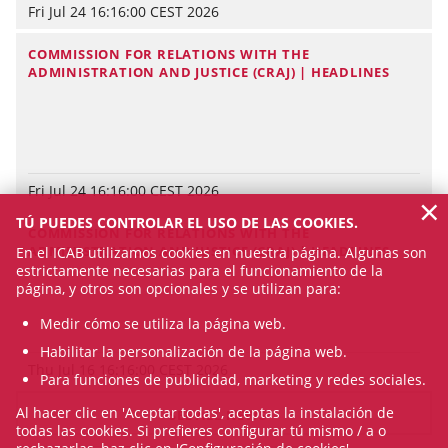
Fri Jul 24 16:16:00 CEST 2026
COMMISSION FOR RELATIONS WITH THE
ADMINISTRATION AND JUSTICE (CRAJ) | HEADLINES
Fri Jul 24 16:16:00 CEST 2026
×
TÚ PUEDES CONTROLAR EL USO DE LAS COOKIES.
COMMISSION FOR RELATIONS WITH THE
ADMINISTRATION AND JUSTICE (CRAJ) | HEADLINES
En el ICAB utilizamos cookies en nuestra página. Algunas son
estrictamente necesarias para el funcionamiento de la
página, y otros son opcionales y se utilizan para:
Medir cómo se utiliza la página web.
Habilitar la personalización de la página web.
Thu Jul 16 16:16:00 CEST 2026
Para funciones de publicidad, marketing y redes sociales.
Al hacer clic en 'Aceptar todas', aceptas la instalación de
SEE ALL NEWS
todas las cookies. Si prefieres configurar tú mismo / a o