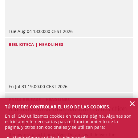
Tue Aug 04 13:00:00 CEST 2026
BIBLIOTECA | HEADLINES
Fri Jul 31 19:00:00 CEST 2026
×
PRESS RELEASE | HEADLINES
TÚ PUEDES CONTROLAR EL USO DE LAS COOKIES.
8th Barcelona International Arbitration
Congress "Quo Vadis Arbitration"
En el ICAB utilizamos cookies en nuestra página. Algunas son
estrictamente necesarias para el funcionamiento de la
(October 22–23, 2026)
página, y otros son opcionales y se utilizan para:
Renowned practitioner Yves Derains will deliver the
Medir cómo se utiliza la página web.