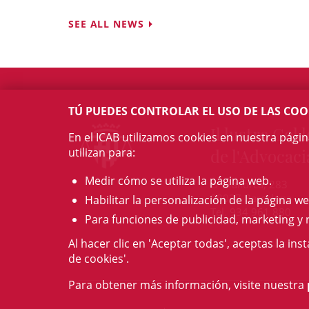
SEE ALL NEWS
TÚ PUEDES CONTROLAR EL USO DE LAS COO
Il·lustre Col·l
En el ICAB utilizamos cookies en nuestra pági
utilizan para:
de l'Advocaci
Medir cómo se utiliza la página web.
c/ Mallorca, 283
08037 Barcelona
Habilitar la personalización de la página we
Tel. 934 961 880
Para funciones de publicidad, marketing y 
Al hacer clic en 'Aceptar todas', aceptas la ins
de cookies'.
Para obtener más información, visite nuestra