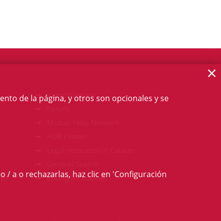
×
Intercollegiate
ento de la página, y otros son opcionales y se
Forum
Mutual Help Network
ADR Center
Legal resources in Catalan
General Search
o / a o rechazarlas, haz clic en 'Configuración
p)
Configure cookies