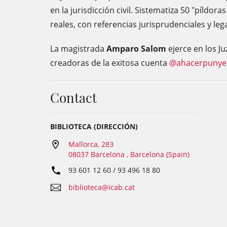
en la jurisdicción civil. Sistematiza 50 "píldo
reales, con referencias jurisprudenciales y lega
La magistrada
Amparo Salom
ejerce en los J
creadoras de la exitosa cuenta
@ahacerpunye
Contact
BIBLIOTECA (DIRECCIÓN)
Mallorca, 283
08037 Barcelona , Barcelona (Spain)
93 601 12 60 / 93 496 18 80
biblioteca@icab.cat