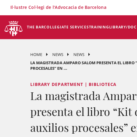
×
Il·lustre Col·legi de l'Advocacia de Barcelona
THE BAR
COLLEGIATE SERVICES
TRAINING
LIBRARY/DO
HOME
NEWS
NEWS
LA MAGISTRADA AMPARO SALOM PRESENTA EL LIBRO “
PROCESALES” EN ...
LIBRARY DEPARTMENT | BIBLIOTECA
La magistrada Ampar
presenta el libro “Kit
auxilios procesales” e