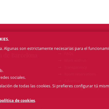
KIES.
egi
Contact
na. Algunas son estrictamente necesarias para el funcionami
a de Barcelona
FAQs
Work with us
Transparency
b.
Room reservations
redes sociales.
Advertise
talación de todas las cookies. Si prefieres configurar tú mism
GAJ (Young Advocacy Grou
política de cookies
.