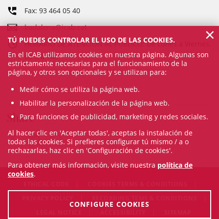
Fax: 93 464 05 40
badalona@icab.cat
×
TÚ PUEDES CONTROLAR EL USO DE LAS COOKIES.
HORARIO DE ATENCIÓN AL PÚBLICO: De Lunes a Viernes,
En el ICAB utilizamos cookies en nuestra página. Algunas son
de 9 a 14h
estrictamente necesarias para el funcionamiento de la
página, y otros son opcionales y se utilizan para:
Medir cómo se utiliza la página web.
Habilitar la personalización de la página web.
Share
Para funciones de publicidad, marketing y redes sociales.
Al hacer clic en 'Aceptar todas', aceptas la instalación de
todas las cookies. Si prefieres configurar tú mismo / a o
rechazarlas, haz clic en 'Configuración de cookies'.
Para obtener más información, visite nuestra
política de
cookies
.
ETHICAL CODE
COOKIES TERMS & CONDITIONS
PRIVACY POLICY
RECORDING TEMS & CONDITIONS
CONFIGURE COOKIES
LEGAL NOTICE
ACCESSIBILITY
SITEMAP