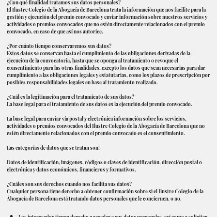
¿Con qué finalidad tratamos sus datos personales?
El Ilustre Colegio de la Abogacía de Barcelona trata la información que nos facilite para la
gestión y ejecución del premio convocado y enviar información sobre nuestros servicios y
actividades o premios convocados que no estén directamente relacionados con el premio
convocado, en caso de que así nos autorice.
¿Por cuánto tiempo conservaremos sus datos?
Estos datos se conservan hasta el cumplimiento de las obligaciones derivadas de la
ejecución de la convocatoria, hasta que se oponga al tratamiento o revoque el
consentimiento para las otras finalidades, excepto los datos que sean necesarias para dar
cumplimiento a las obligaciones legales y estatutarias, como los plazos de prescripción por
posibles responsabilidades legales en base al tratamiento realizado.
¿Cuál es la legitimación para el tratamiento de sus datos?
La base legal para el tratamiento de sus datos es la ejecución del premio convocado.
La base legal para enviar vía postal y electrónica información sobre los servicios,
actividades o premios convocados del Ilustre Colegio de la Abogacía de Barcelona que no
estén directamente relacionados con el premio convocado es el consentimiento.
Las categorías de datos que se tratan son:
Datos de identificación, imágenes, códigos o claves de identificación, dirección postal o
electrónica y datos económicos, financieros y formativos.
¿Cuáles son sus derechos cuando nos facilita sus datos?
Cualquier persona tiene derecho a obtener confirmación sobre si el Ilustre Colegio de la
Abogacía de Barcelona está tratando datos personales que le conciernen, o no.