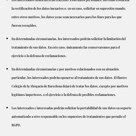
Los interesados ​​tienen derecho a acceder a sus datos personales, así como a solicitar
la rectificación de los datos inexactos o, en su caso, solicitar su supresión cuando,
entre otros motivos, los datos ya no sean necesarios para los fines para los que
fueron recogidos.
En determinadas circunstancias, los interesados ​​podrán solicitar la limitación del
tratamiento de sus datos. En este caso, únicamente las conservaremos para el
ejercicio o la defensa de reclamaciones.
En determinadas circunstancias y por motivos relacionados con su situación
particular, los interesados ​​podrán oponerse al tratamiento de sus datos. El Ilustre
Colegio de la Abogacía de Barcelona dejará de tratar los datos, excepto por motivos
legítimos imperiosos, o el ejercicio o la defensa de posibles reclamaciones.
Los interesados ​​e interesadas podrán solicitar la portabilidad de sus datos en soporte
automatizado a otro responsable en los supuestos de tratamientos que permite el
RGPD.