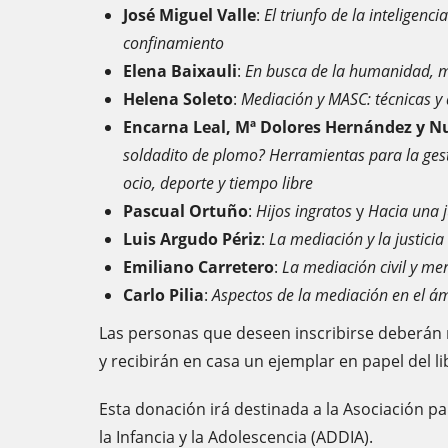
José Miguel Valle
:
El triunfo de la inteligenc
confinamiento
Elena Baixauli
:
En busca de la humanidad, m
Helena Soleto
:
Mediación y MASC: técnicas y
Encarna Leal, Mª Dolores Hernández y Nu
soldadito de plomo? Herramientas para la gest
ocio, deporte y tiempo libre
Pascual Ortuño
:
Hijos ingratos
y
Hacia una j
Luis Argudo Périz
:
La mediación y la justicia 
Emiliano Carretero
:
La mediación civil y mer
Carlo Pilia
:
Aspectos de la mediación en el á
Las personas que deseen inscribirse deberán 
y recibirán en casa un ejemplar en papel del l
Esta donación irá destinada a la Asociación p
la Infancia y la Adolescencia (ADDIA).