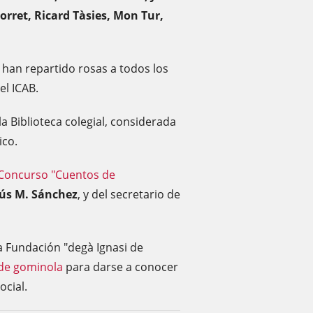
orret, Ricard Tàsies, Mon Tur,
se han repartido rosas a todos los
el ICAB.
la Biblioteca colegial, considerada
ico.
Concurso "Cuentos de
sús M. Sánchez
, y del secretario de
la Fundación "degà Ignasi de
 de gominola
para darse a conocer
ocial.