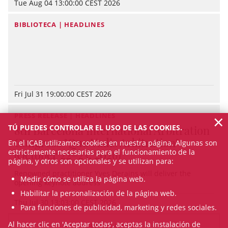
Tue Aug 04 13:00:00 CEST 2026
BIBLIOTECA | HEADLINES
Fri Jul 31 19:00:00 CEST 2026
×
PRESS RELEASE | HEADLINES
TÚ PUEDES CONTROLAR EL USO DE LAS COOKIES.
8th Barcelona International Arbitration
Congress "Quo Vadis Arbitration"
En el ICAB utilizamos cookies en nuestra página. Algunas son
estrictamente necesarias para el funcionamiento de la
(October 22–23, 2026)
página, y otros son opcionales y se utilizan para:
Renowned practitioner Yves Derains will deliver the
Medir cómo se utiliza la página web.
opening keynote address
Habilitar la personalización de la página web.
Thu Jul 30 13:03:00 CEST 2026
Para funciones de publicidad, marketing y redes sociales.
Al hacer clic en 'Aceptar todas', aceptas la instalación de
SEE ALL NEWS