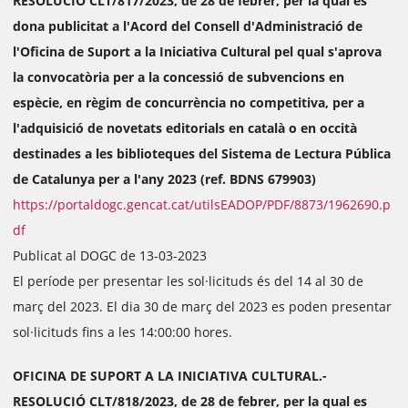
RESOLUCIÓ CLT/817/2023, de 28 de febrer, per la qual es
dona publicitat a l'Acord del Consell d'Administració de
l'Oficina de Suport a la Iniciativa Cultural pel qual s'aprova
la convocatòria per a la concessió de subvencions en
espècie, en règim de concurrència no competitiva, per a
l'adquisició de novetats editorials en català o en occità
destinades a les biblioteques del Sistema de Lectura Pública
de Catalunya per a l'any 2023 (ref. BDNS 679903)
https://portaldogc.gencat.cat/utilsEADOP/PDF/8873/1962690.p
df
Publicat al DOGC de 13-03-2023
El període per presentar les sol·licituds és del 14 al 30 de
març del 2023. El dia 30 de març del 2023 es poden presentar
sol·licituds fins a les 14:00:00 hores.
OFICINA DE SUPORT A LA INICIATIVA CULTURAL.-
RESOLUCIÓ CLT/818/2023, de 28 de febrer, per la qual es