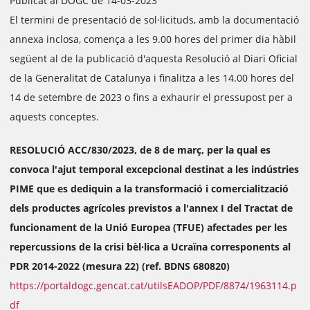
Publicat al DOGC de 14-03-2023
El termini de presentació de sol·licituds, amb la documentació
annexa inclosa, comença a les 9.00 hores del primer dia hàbil
següent al de la publicació d'aquesta Resolució al Diari Oficial
de la Generalitat de Catalunya i finalitza a les 14.00 hores del
14 de setembre de 2023 o fins a exhaurir el pressupost per a
aquests conceptes.
RESOLUCIÓ ACC/830/2023, de 8 de març, per la qual es
convoca l'ajut temporal excepcional destinat a les indústries
PIME que es dediquin a la transformació i comercialització
dels productes agrícoles previstos a l'annex I del Tractat de
funcionament de la Unió Europea (TFUE) afectades per les
repercussions de la crisi bèl·lica a Ucraïna corresponents al
PDR 2014-2022 (mesura 22) (ref. BDNS 680820)
https://portaldogc.gencat.cat/utilsEADOP/PDF/8874/1963114.p
df