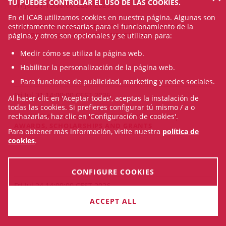
TÚ PUEDES CONTROLAR EL USO DE LAS COOKIES.
Fri Jul 31 19:00:00 CEST 2026
En el ICAB utilizamos cookies en nuestra página. Algunas son
estrictamente necesarias para el funcionamiento de la
BIBLIOTECA | LEGAL NEWS / JURISPRUDENCE |
página, y otros son opcionales y se utilizan para:
AWARDS, SCHOLARSHIPS AND GRANTS
Medir cómo se utiliza la página web.
Habilitar la personalización de la página web.
Para funciones de publicidad, marketing y redes sociales.
Fri Jul 31 14:00:00 CEST 2026
Al hacer clic en 'Aceptar todas', aceptas la instalación de
todas las cookies. Si prefieres configurar tú mismo / a o
rechazarlas, haz clic en 'Configuración de cookies'.
BIBLIOTECA | LEGAL NEWS / JURISPRUDENCE |
AWARDS, SCHOLARSHIPS AND GRANTS
Para obtener más información, visite nuestra
política de
cookies
.
CONFIGURE COOKIES
Fri Jul 24 14:00:00 CEST 2026
ACCEPT ALL
SEE ALL NEWS