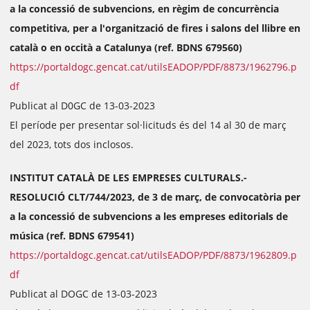
a la concessió de subvencions, en règim de concurrència
competitiva, per a l'organització de fires i salons del llibre en
català o en occità a Catalunya (ref. BDNS 679560)
https://portaldogc.gencat.cat/utilsEADOP/PDF/8873/1962796.p
df
Publicat al D0GC de 13-03-2023
El període per presentar sol·licituds és del 14 al 30 de març
del 2023, tots dos inclosos.
INSTITUT CATALÀ DE LES EMPRESES CULTURALS.-
RESOLUCIÓ CLT/744/2023, de 3 de març, de convocatòria per
a la concessió de subvencions a les empreses editorials de
música (ref. BDNS 679541)
https://portaldogc.gencat.cat/utilsEADOP/PDF/8873/1962809.p
df
Publicat al DOGC de 13-03-2023