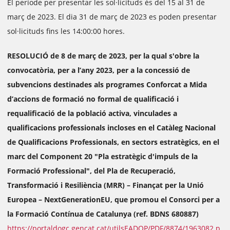
El període per presentar les sol·licituds és del 15 al 31 de
març de 2023. El dia 31 de març de 2023 es poden presentar
sol·licituds fins les 14:00:00 hores.
RESOLUCIÓ de 8 de març de 2023, per la qual s'obre la
convocatòria, per a l’any 2023, per a la concessió de
subvencions destinades als programes Conforcat a Mida
d’accions de formació no formal de qualificació i
requalificació de la població activa, vinculades a
qualificacions professionals incloses en el Catàleg Nacional
de Qualificacions Professionals, en sectors estratègics, en el
marc del Component 20 "Pla estratègic d'impuls de la
Formació Professional", del Pla de Recuperació,
Transformació i Resiliència (MRR) – Finançat per la Unió
Europea – NextGenerationEU, que promou el Consorci per a
la Formació Contínua de Catalunya (ref. BDNS 680887)
https://portaldogc.gencat.cat/utilsEADOP/PDF/8874/1963082.p