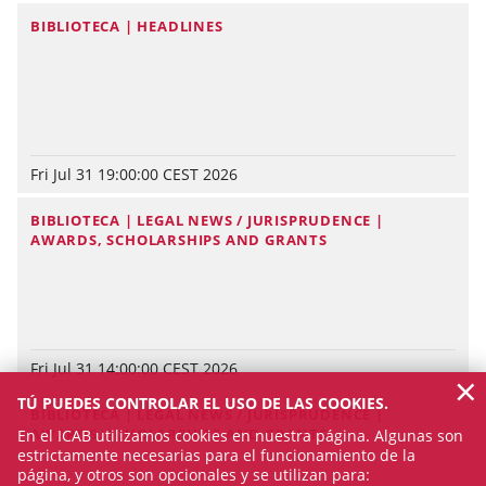
BIBLIOTECA | HEADLINES
Fri Jul 31 19:00:00 CEST 2026
BIBLIOTECA | LEGAL NEWS / JURISPRUDENCE |
AWARDS, SCHOLARSHIPS AND GRANTS
Fri Jul 31 14:00:00 CEST 2026
×
TÚ PUEDES CONTROLAR EL USO DE LAS COOKIES.
BIBLIOTECA | LEGAL NEWS / JURISPRUDENCE |
AWARDS, SCHOLARSHIPS AND GRANTS
En el ICAB utilizamos cookies en nuestra página. Algunas son
estrictamente necesarias para el funcionamiento de la
página, y otros son opcionales y se utilizan para: