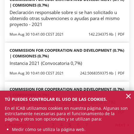
| COMISIONES (0,7%)
Declaración responsable sobre si se han solicitado u
obtenido otras subvenciones o ayudas para el mismo
proyecto - 2021
Mon Aug 30 10:41:00 CEST 2021
142.234375 Kb
PDF
COMMISSION FOR COOPERATION AND DEVELOPMENT (0.7%)
| COMISIONES (0,7%)
Instancia 2021 (Convocatoria 0,7%)
Mon Aug 30 10:41:00 CEST 2021
242.5068359375 Kb
PDF
COMMISSION FOR COOPERATION AND DEVELOPMENT (0.7%)
×
| COMISIONES (0,7%)
TÚ PUEDES CONTROLAR EL USO DE LAS COOKIES.
Instancia documentación 2021 (Convocatoria 0,7%)
En el ICAB utilizamos cookies en nuestra página. Algunas son
Mon Aug 30 10:41:00 CEST 2021
222.15234375 Kb
PDF
estrictamente necesarias para el funcionamiento de la
página, y otros son opcionales y se utilizan para:
3
4
5
6
7
PREVIOUS
NEXT
Medir cómo se utiliza la página web.