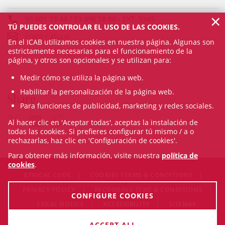
×
93 601 13 44 / 93 496 18 80
- EXT.
5345
TÚ PUEDES CONTROLAR EL USO DE LAS COOKIES.
craj@icab.cat
En el ICAB utilizamos cookies en nuestra página. Algunas son
estrictamente necesarias para el funcionamiento de la
página, y otros son opcionales y se utilizan para:
Medir cómo se utiliza la página web.
Habilitar la personalización de la página web.
Share
Para funciones de publicidad, marketing y redes sociales.
Al hacer clic en 'Aceptar todas', aceptas la instalación de
todas las cookies. Si prefieres configurar tú mismo / a o
rechazarlas, haz clic en 'Configuración de cookies'.
Para obtener más información, visite nuestra
política de
cookies
.
ETHICAL CODE
COOKIES TERMS & CONDITIONS
PRIVACY POLICY
RECORDING TEMS & CONDITIONS
CONFIGURE COOKIES
LEGAL NOTICE
ACCESSIBILITY
SITEMAP
© Sun Aug 09 18:20:18 CEST 2026 Il·lustre Col·legi de
ACCEPT ALL