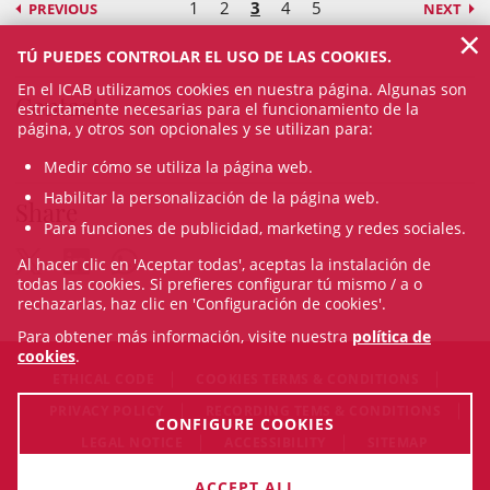
1
2
3
4
5
PREVIOUS
NEXT
×
TÚ PUEDES CONTROLAR EL USO DE LAS COOKIES.
En el ICAB utilizamos cookies en nuestra página. Algunas son
Contact
estrictamente necesarias para el funcionamiento de la
página, y otros son opcionales y se utilizan para:
Medir cómo se utiliza la página web.
Habilitar la personalización de la página web.
Share
Para funciones de publicidad, marketing y redes sociales.
Al hacer clic en 'Aceptar todas', aceptas la instalación de
todas las cookies. Si prefieres configurar tú mismo / a o
rechazarlas, haz clic en 'Configuración de cookies'.
Para obtener más información, visite nuestra
política de
cookies
.
ETHICAL CODE
COOKIES TERMS & CONDITIONS
PRIVACY POLICY
RECORDING TEMS & CONDITIONS
CONFIGURE COOKIES
LEGAL NOTICE
ACCESSIBILITY
SITEMAP
© Fri Aug 07 12:32:58 CEST 2026 Il·lustre Col·legi de l'Advocacia
ACCEPT ALL