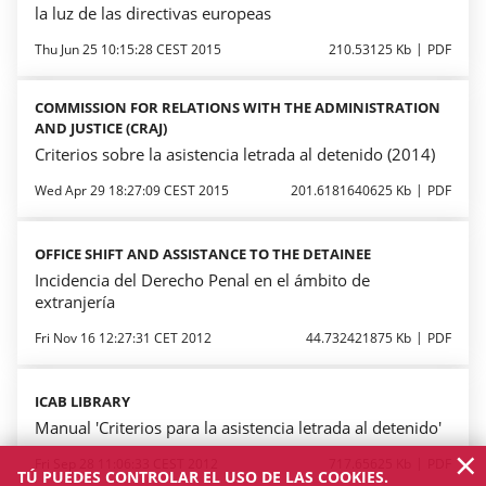
la luz de las directivas europeas
Thu Jun 25 10:15:28 CEST 2015
210.53125 Kb
PDF
COMMISSION FOR RELATIONS WITH THE ADMINISTRATION
AND JUSTICE (CRAJ)
Criterios sobre la asistencia letrada al detenido (2014)
Wed Apr 29 18:27:09 CEST 2015
201.6181640625 Kb
PDF
OFFICE SHIFT AND ASSISTANCE TO THE DETAINEE
Incidencia del Derecho Penal en el ámbito de
extranjería
Fri Nov 16 12:27:31 CET 2012
44.732421875 Kb
PDF
ICAB LIBRARY
Manual 'Criterios para la asistencia letrada al detenido'
×
Fri Sep 28 11:06:33 CEST 2012
717.65625 Kb
PDF
TÚ PUEDES CONTROLAR EL USO DE LAS COOKIES.