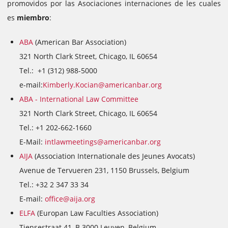
promovidos por las Asociaciones internaciones de les cuales
es
miembro
:
ABA
(American Bar Association)
321 North Clark Street, Chicago, IL 60654
Tel.: +1 (312) 988-5000
e-mail:
Kimberly.Kocian@americanbar.org
ABA -
International Law Committee
321 North Clark Street, Chicago, IL 60654
Tel.: +1 202-662-1660
E-Mail:
intlawmeetings@americanbar.org
AIJA
(Association Internationale des Jeunes Avocats)
Avenue de Tervueren 231, 1150 Brussels, Belgium
Tel.: +32 2 347 33 34
E-mail:
office@aija.org
ELFA
(Europan Law Faculties Association)
Tiensestraat 41, B 3000 Leuven, Belgium