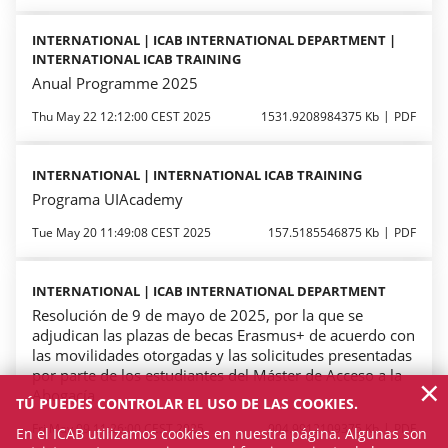
INTERNATIONAL | ICAB INTERNATIONAL DEPARTMENT |
INTERNATIONAL ICAB TRAINING
Anual Programme 2025
Thu May 22 12:12:00 CEST 2025
1531.9208984375 Kb
PDF
INTERNATIONAL | INTERNATIONAL ICAB TRAINING
Programa UIAcademy
Tue May 20 11:49:08 CEST 2025
157.5185546875 Kb
PDF
INTERNATIONAL | ICAB INTERNATIONAL DEPARTMENT
Resolución de 9 de mayo de 2025, por la que se
adjudican las plazas de becas Erasmus+ de acuerdo con
las movilidades otorgadas y las solicitudes presentadas
por parte de los estudiantes del Máster de Acceso a la
×
Abogacía
TÚ PUEDES CONTROLAR EL USO DE LAS COOKIES.
Fri May 09 11:26:00 CEST 2025
904.9912109375 Kb
PDF
En el ICAB utilizamos cookies en nuestra página. Algunas son