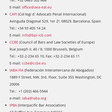
Tel.: +32 0465 302 664
E-mail:
office@aea-eal.eu
CAPI
(Col·legi d´Advocats Penal Internacional)
Avinguda Diagonal 529, 1er 2ª, 08029, Barcelona, Spain
Tel.: +34 93 405 14 24
E-mail:
info@bpi-icb.com
CCBE
(Council of Bars and Law Societies of Europe)
Rue Joseph II, 40 / 8, 1000 Brussels, Belgium
Tel.: +32-2-234 65 10, Fax: +32-2-234 65 11
E-mail:
ccbe@ccbe.eu
IABA-FIA
(Federación Interamercana de Abogados)
1889 F Street, NW, 3rd. Floor, Suite 355 Washington, DC
20006
Tel.: +1 (202) 466-5944
e-mail:
iaba@iaba.org
IPBA
(Interpacific Bar Association)