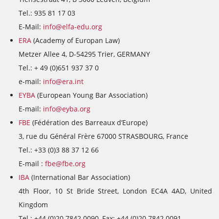
Tel.: 935 81 17 03
E-Mail:
info@elfa-edu.org
ERA
(Academy of Europan Law)
Metzer Allee 4, D-54295 Trier, GERMANY
Tel.: + 49 (0)651 937 37 0
e-mail:
info@era.int
EYBA
(European Young Bar Association)
E-mail:
info@eyba.org
FBE
(Fédération des Barreaux d’Europe)
3, rue du Général Frère 67000 STRASBOURG, France
Tel.: +33 (0)3 88 37 12 66
E-mail :
fbe@fbe.org
IBA
(International Bar Association)
4th Floor, 10 St Bride Street, London EC4A 4AD, United
Kingdom
Tel.: +44 (0)20 7842 0090, Fax: +44 (0)20 7842 0091