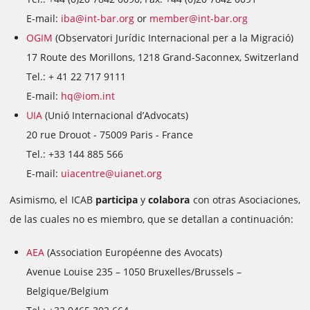
E-mail:
iba@int-bar.org
or
member@int-bar.org
OGIM
(Observatori Jurídic Internacional per a la Migració)
17 Route des Morillons, 1218 Grand-Saconnex, Switzerland
Tel.: + 41 22 717 9111
E-mail:
hq@iom.int
UIA
(Unió Internacional d’Advocats)
20 rue Drouot - 75009 Paris - France
Tel.: +33 144 885 566
E-mail:
uiacentre@uianet.org
Asimismo, el ICAB
participa
y
colabora
con otras Asociaciones,
de las cuales no es miembro, que se detallan a continuación:
AEA
(Association Européenne des Avocats)
Avenue Louise 235 – 1050 Bruxelles/Brussels –
Belgique/Belgium